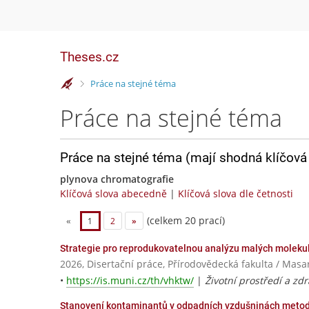
Theses.cz
>
Práce na stejné téma
Práce na stejné téma
Práce na stejné téma (mají shodná klíčová 
plynova chromatografie
Klíčová slova abecedně
|
Klíčová slova dle četnosti
(celkem 20 prací)
«
1
2
»
Strategie pro reprodukovatelnou analýzu malých molekul
2026, Disertační práce, Přírodovědecká fakulta / Masa
•
https://is.muni.cz/th/vhktw/
|
Životní prostředí a zd
Stanovení kontaminantů v odpadních vzdušninách meto