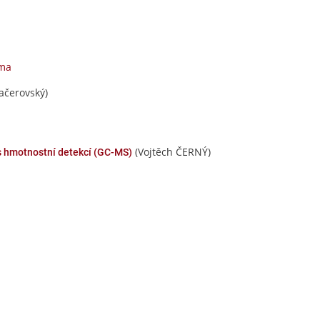
éma
ačerovský)
(Vojtěch ČERNÝ)
 hmotnostní detekcí (GC-MS)