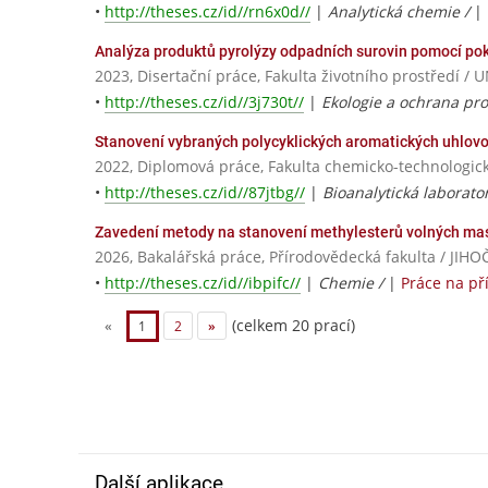
•
http://theses.cz/id//rn6x0d//
|
Analytická chemie /
|
Analýza produktů pyrolýzy odpadních surovin pomocí po
2023, Disertační práce, Fakulta životního prostřed
•
http://theses.cz/id//3j730t//
|
Ekologie a ochrana pro
Stanovení vybraných polycyklických aromatických uhlo
2022, Diplomová práce, Fakulta chemicko-technologick
•
http://theses.cz/id//87jtbg//
|
Bioanalytická laborator
Zavedení metody na stanovení methylesterů volných mas
2026, Bakalářská práce, Přírodovědecká fakulta / J
•
http://theses.cz/id//ibpifc//
|
Chemie /
|
Práce na p
(celkem 20 prací)
«
1
2
»
Další aplikace