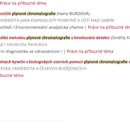
Práce na příbuzné téma
(Hana BURDOVÁ)
kročilé
plynové chromatografie
í / UNIVERZITA JANA EVANGELISTY PURKYNĚ V ÚSTÍ NAD LABEM
středí / Environmentální analytická chemie
|
Práce na příbuzné t
(Ondřej K
vodíků metodou
plynové chromatografie
s hmotnostní detekcí
á / Univerzita Pardubice
ní diagnostika ve zdravotnictví /
|
Práce na příbuzné téma
tných kyselin v biologických vzorcích pomocí
plynové chromatografie
s
IHOČESKÁ UNIVERZITA V ČESKÝCH BUDĚJOVICÍCH
říbuzné téma