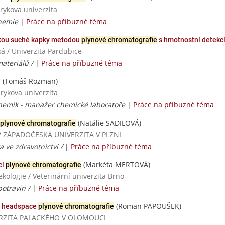
rykova univerzita
chemie
|
Práce na příbuzné téma
nikou suché kapky metodou
plynové chromatografie
s hmotnostní detekc
á / Univerzita Pardubice
materiálů /
|
Práce na příbuzné téma
(Tomáš Rozman)
ů
rykova univerzita
chemik - manažer chemické laboratoře
|
Práce na příbuzné téma
(Natálie SADILOVÁ)
plynové chromatografie
ií / ZÁPADOČESKÁ UNIVERZITA V PLZNI
a ve zdravotnictví /
|
Práce na příbuzné téma
(Markéta MERTOVÁ)
cí
plynové chromatografie
ekologie / Veterinární univerzita Brno
potravin /
|
Práce na příbuzné téma
(Roman PAPOUŠEK)
u headspace
plynové chromatografie
NIVERZITA PALACKÉHO V OLOMOUCI