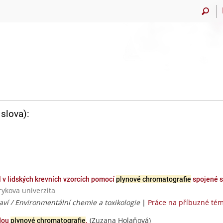
slova):
 v lidských krevních vzorcích pomocí
plynové chromatografie
spojené s
rykova univerzita
raví / Environmentální chemie a toxikologie
|
Práce na příbuzné té
(Zuzana Holaňová)
dou
plynové chromatografie
.