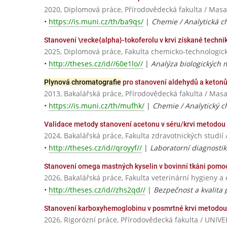
2020, Diplomová práce, Přírodovědecká fakulta / Masa
•
https://is.muni.cz/th/ba9qs/
|
Chemie / Analytická 
Stanovení \recke{alpha}-tokoferolu v krvi získané tech
2025, Diplomová práce, Fakulta chemicko-technologick
•
http://theses.cz/id//60e1lo//
|
Analýza biologických 
Plynová chromatografie
pro stanovení aldehydů a keton
2013, Bakalářská práce, Přírodovědecká fakulta / Masa
•
https://is.muni.cz/th/mufhk/
|
Chemie / Analytický 
Validace metody stanovení acetonu v séru/krvi metodou
2024, Bakalářská práce, Fakulta zdravotnických stud
•
http://theses.cz/id//qroyyf//
|
Laboratorní diagnostik
Stanovení omega mastných kyselin v bovinní tkáni pomo
2026, Bakalářská práce, Fakulta veterinární hygieny a 
•
http://theses.cz/id//zhs2qd//
|
Bezpečnost a kvalita 
Stanovení karboxyhemoglobinu v posmrtné krvi metodo
2026, Rigorózní práce, Přírodovědecká fakulta / U