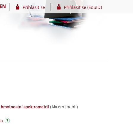
EN
Přihlásit se
Přihlásit se (EduID)
(Akrem Jbebli)
 hmotnostní spektrometrií
ma