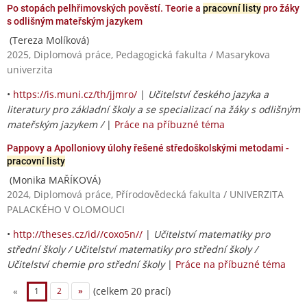
Po stopách pelhřimovských pověstí. Teorie a
pracovní listy
pro žáky
s odlišným mateřským jazykem
(Tereza Molíková)
2025, Diplomová práce, Pedagogická fakulta / Masarykova
univerzita
•
https://is.muni.cz/th/jjmro/
|
Učitelství českého jazyka a
literatury pro základní školy a se specializací na žáky s odlišným
mateřským jazykem /
|
Práce na příbuzné téma
Pappovy a Apolloniovy úlohy řešené středoškolskými metodami -
pracovní listy
(Monika MAŘÍKOVÁ)
2024, Diplomová práce, Přírodovědecká fakulta / UNIVERZITA
PALACKÉHO V OLOMOUCI
•
http://theses.cz/id//coxo5n//
|
Učitelství matematiky pro
střední školy / Učitelství matematiky pro střední školy /
Učitelství chemie pro střední školy
|
Práce na příbuzné téma
(celkem 20 prací)
«
1
2
»