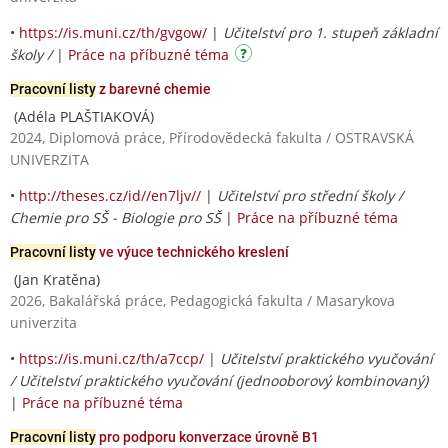
•
https://is.muni.cz/th/gvgow/
|
Učitelství pro 1. stupeň základní
školy /
|
Práce na příbuzné téma
Pracovní listy
z barevné chemie
(Adéla PLAŠTIAKOVÁ)
2024, Diplomová práce, Přírodovědecká fakulta / OSTRAVSKÁ
UNIVERZITA
•
http://theses.cz/id//en7ljv//
|
Učitelství pro střední školy /
Chemie pro SŠ - Biologie pro SŠ
|
Práce na příbuzné téma
Pracovní listy
ve výuce technického kreslení
(Jan Kratěna)
2026, Bakalářská práce, Pedagogická fakulta / Masarykova
univerzita
•
https://is.muni.cz/th/a7ccp/
|
Učitelství praktického vyučování
/ Učitelství praktického vyučování (jednooborový kombinovaný)
|
Práce na příbuzné téma
Pracovní listy
pro podporu konverzace úrovně B1