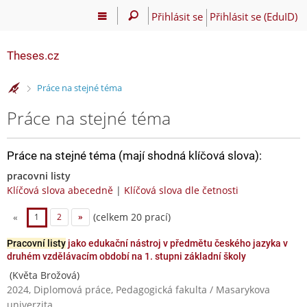
Přihlásit se
Přihlásit se (EduID)
Theses.cz
>
Práce na stejné téma
Práce na stejné téma
Práce na stejné téma (mají shodná klíčová slova):
pracovni listy
Klíčová slova abecedně
|
Klíčová slova dle četnosti
(celkem 20 prací)
«
1
2
»
Pracovní listy
jako edukační nástroj v předmětu českého jazyka v
druhém vzdělávacím období na 1. stupni základní školy
(Květa Brožová)
2024, Diplomová práce, Pedagogická fakulta / Masarykova
univerzita