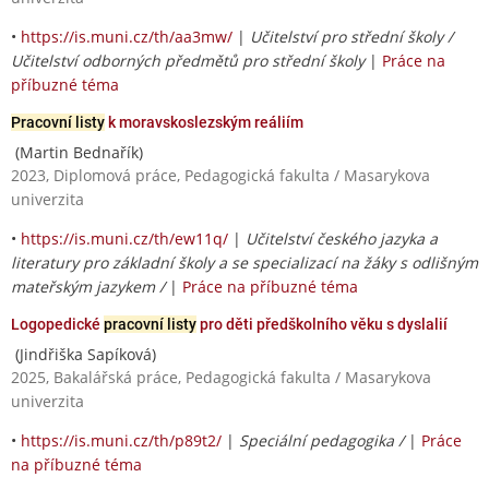
•
https://is.muni.cz/th/aa3mw/
|
Učitelství pro střední školy /
Učitelství odborných předmětů pro střední školy
|
Práce na
příbuzné téma
Pracovní listy
k moravskoslezským reáliím
(Martin Bednařík)
2023, Diplomová práce, Pedagogická fakulta / Masarykova
univerzita
•
https://is.muni.cz/th/ew11q/
|
Učitelství českého jazyka a
literatury pro základní školy a se specializací na žáky s odlišným
mateřským jazykem /
|
Práce na příbuzné téma
Logopedické
pracovní listy
pro děti předškolního věku s dyslalií
(Jindřiška Sapíková)
2025, Bakalářská práce, Pedagogická fakulta / Masarykova
univerzita
•
https://is.muni.cz/th/p89t2/
|
Speciální pedagogika /
|
Práce
na příbuzné téma