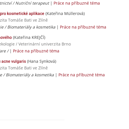
nictví / Nutriční terapeut
|
Práce na příbuzné téma
(Kateřina Müllerová)
a pro kosmetické aplikace
zita Tomáše Bati ve Zlíně
ie / Biomateriály a kosmetika
|
Práce na příbuzné téma
(Kateřina KREJČÍ)
uhového
kologie / Veterinární univerzita Brno
are /
|
Práce na příbuzné téma
(Hana Synková)
 acne vulgaris
zita Tomáše Bati ve Zlíně
e / Biomateriály a kosmetika
|
Práce na příbuzné téma