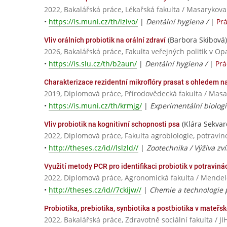
2022, Bakalářská práce, Lékařská fakulta / Masarykova
•
https://is.muni.cz/th/lzivo/
|
Dentální hygiena /
|
Pr
(Barbora Skibová)
Vliv orálních probiotik na orální zdraví
2026, Bakalářská práce, Fakulta veřejných politik v Op
•
https://is.slu.cz/th/b2aun/
|
Dentální hygiena /
|
Prá
Charakterizace rezidentní mikroflóry prasat s ohledem na
2019, Diplomová práce, Přírodovědecká fakulta / Masa
•
https://is.muni.cz/th/krmjg/
|
Experimentální biologie
(Klára Sekvar
Vliv probiotik na kognitivní schopnosti psa
2022, Diplomová práce, Fakulta agrobiologie, potravin
•
http://theses.cz/id//lslzld//
|
Zootechnika / Výživa zví
Využití metody PCR pro identifikaci probiotik v potraviná
2022, Diplomová práce, Agronomická fakulta / Mendel
•
http://theses.cz/id//7ckijw//
|
Chemie a technologie p
Probiotika, prebiotika, synbiotika a postbiotika v mateř
2022, Bakalářská práce, Zdravotně sociální fakulta 