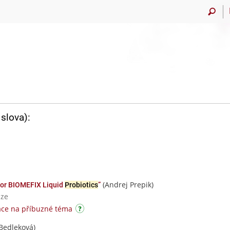
slova):
(Andrej Prepik)
 for BIOMEFIX Liquid
Probiotics
”
aze
áce na příbuzné téma
Bedleková)