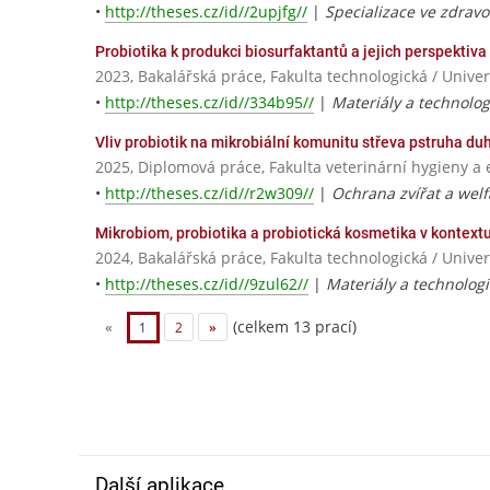
•
http://theses.cz/id//2upjfg//
|
Specializace ve zdravot
Probiotika k produkci biosurfaktantů a jejich perspektiv
2023, Bakalářská práce, Fakulta technologická / Univer
•
http://theses.cz/id//334b95//
|
Materiály a technolog
Vliv probiotik na mikrobiální komunitu střeva pstruha d
2025, Diplomová práce, Fakulta veterinární hygieny a e
•
http://theses.cz/id//r2w309//
|
Ochrana zvířat a welf
Mikrobiom, probiotika a probiotická kosmetika v kontextu
2024, Bakalářská práce, Fakulta technologická / Univer
•
http://theses.cz/id//9zul62//
|
Materiály a technologi
(celkem 13 prací)
«
1
2
»
Další aplikace