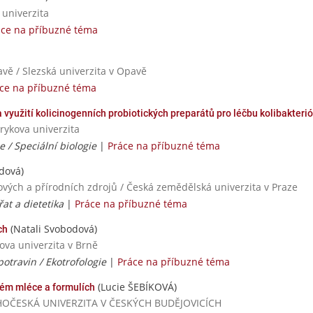
 univerzita
áce na příbuzné téma
avě / Slezská univerzita v Opavě
ce na příbuzné téma
 využití kolicinogenních probiotických preparátů pro léčbu kolibakterió
rykova univerzita
 / Speciální biologie
|
Práce na příbuzné téma
dová)
ových a přírodních zdrojů / Česká zemědělská univerzita v Praze
řat a dietetika
|
Práce na příbuzné téma
(Natali Svobodová)
ch
ova univerzita v Brně
otravin / Ekotrofologie
|
Práce na příbuzné téma
(Lucie ŠEBÍKOVÁ)
ském mléce a formulích
/ JIHOČESKÁ UNIVERZITA V ČESKÝCH BUDĚJOVICÍCH