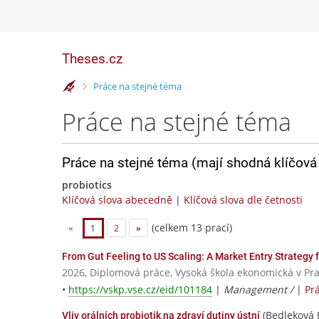
Theses.cz
>
Práce na stejné téma
Práce na stejné téma
Práce na stejné téma (mají shodná klíčová 
probiotics
Klíčová slova abecedně
|
Klíčová slova dle četnosti
(celkem 13 prací)
«
1
2
»
From Gut Feeling to US Scaling: A Market Entry Strategy
2026, Diplomová práce, Vysoká škola ekonomická v Pr
•
https://vskp.vse.cz/eid/101184
|
Management /
|
Pr
(Bedleková 
Vliv orálních probiotik na zdraví dutiny ústní