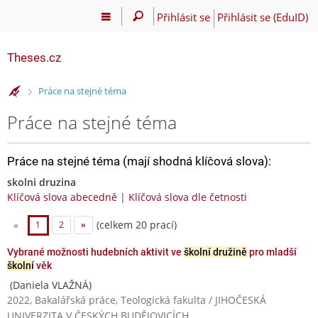
Přihlásit se
Přihlásit se (EduID)
Theses.cz
>
Práce na stejné téma
Práce na stejné téma
Práce na stejné téma (mají shodná klíčová slova):
skolni druzina
Klíčová slova abecedně
|
Klíčová slova dle četnosti
(celkem 20 prací)
«
1
2
»
Vybrané možnosti hudebních aktivit ve
školní družině
pro mladší
školní
věk
(Daniela VLAŽNÁ)
2022, Bakalářská práce, Teologická fakulta / JIHOČESKÁ
UNIVERZITA V ČESKÝCH BUDĚJOVICÍCH