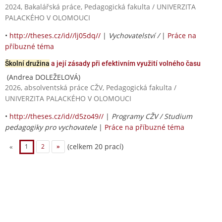
2024, Bakalářská práce, Pedagogická fakulta / UNIVERZITA
PALACKÉHO V OLOMOUCI
•
http://theses.cz/id//lj05dq//
|
Vychovatelství /
|
Práce na
příbuzné téma
Školní družina
a její zásady při efektivním využití volného času
(Andrea DOLEŽELOVÁ)
2026, absolventská práce CŽV, Pedagogická fakulta /
UNIVERZITA PALACKÉHO V OLOMOUCI
•
http://theses.cz/id//d5zo49//
|
Programy CŽV / Studium
pedagogiky pro vychovatele
|
Práce na příbuzné téma
(celkem 20 prací)
«
1
2
»