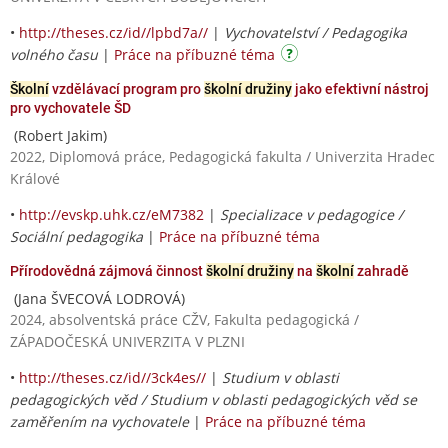
•
http://theses.cz/id//lpbd7a//
|
Vychovatelství / Pedagogika
volného času
|
Práce na příbuzné téma
Školní
vzdělávací program pro
školní družiny
jako efektivní nástroj
pro vychovatele ŠD
(Robert Jakim)
2022, Diplomová práce, Pedagogická fakulta / Univerzita Hradec
Králové
•
http://evskp.uhk.cz/eM7382
|
Specializace v pedagogice /
Sociální pedagogika
|
Práce na příbuzné téma
Přírodovědná zájmová činnost
školní družiny
na
školní
zahradě
(Jana ŠVECOVÁ LODROVÁ)
2024, absolventská práce CŽV, Fakulta pedagogická /
ZÁPADOČESKÁ UNIVERZITA V PLZNI
•
http://theses.cz/id//3ck4es//
|
Studium v oblasti
pedagogických věd / Studium v oblasti pedagogických věd se
zaměřením na vychovatele
|
Práce na příbuzné téma