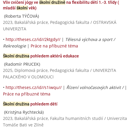
Vliv cvičení jógy ve
školní družině
na flexibilitu dětí 1.-3. třídy (
mladší
školní
věk)
(Roberta TÝČOVÁ)
2023, Bakalářská práce, Pedagogická fakulta / OSTRAVSKÁ
UNIVERZITA
•
http://theses.cz/id//2ktgdy//
|
Tělesná výchova a sport /
Rekreologie
|
Práce na příbuzné téma
Školní družina
pohledem aktérů edukace
(Radomír PRUCEK)
2025, Diplomová práce, Pedagogická fakulta / UNIVERZITA
PALACKÉHO V OLOMOUCI
•
http://theses.cz/id//s1iwqu//
|
Řízení volnočasových aktivit /
|
Práce na příbuzné téma
Školní družina
pohledem dětí
(Kristýna Rychtecká)
2023, Bakalářská práce, Fakulta humanitních studií / Univerzita
Tomáše Bati ve Zlíně