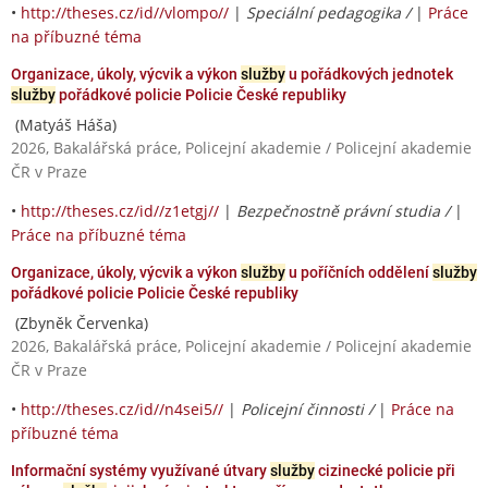
•
http://theses.cz/id//vlompo//
|
Speciální pedagogika /
|
Práce
na příbuzné téma
Organizace, úkoly, výcvik a výkon
služby
u pořádkových jednotek
služby
pořádkové policie Policie České republiky
(Matyáš Háša)
2026, Bakalářská práce, Policejní akademie / Policejní akademie
ČR v Praze
•
http://theses.cz/id//z1etgj//
|
Bezpečnostně právní studia /
|
Práce na příbuzné téma
Organizace, úkoly, výcvik a výkon
služby
u poříčních oddělení
služby
pořádkové policie Policie České republiky
(Zbyněk Červenka)
2026, Bakalářská práce, Policejní akademie / Policejní akademie
ČR v Praze
•
http://theses.cz/id//n4sei5//
|
Policejní činnosti /
|
Práce na
příbuzné téma
Informační systémy využívané útvary
služby
cizinecké policie při