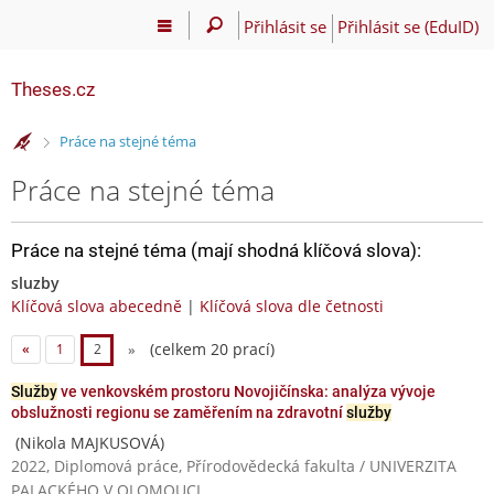
Přihlásit se
Přihlásit se (EduID)
Theses.cz
>
Práce na stejné téma
Práce na stejné téma
Práce na stejné téma (mají shodná klíčová slova):
sluzby
Klíčová slova abecedně
|
Klíčová slova dle četnosti
(celkem 20 prací)
«
1
2
»
Služby
ve venkovském prostoru Novojičínska: analýza vývoje
obslužnosti regionu se zaměřením na zdravotní
služby
(Nikola MAJKUSOVÁ)
2022, Diplomová práce, Přírodovědecká fakulta / UNIVERZITA
PALACKÉHO V OLOMOUCI