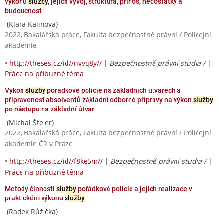
výkonu
služby
, jejich vývoj, struktura, přínos, nedostatky a
budoucnost
(Klára Kalinová)
2022, Bakalářská práce, Fakulta bezpečnostně právní / Policejní
akademie
•
http://theses.cz/id//nvvq8y//
|
Bezpečnostně právní studia /
|
Práce na příbuzné téma
Výkon
služby
pořádkové policie na základních útvarech a
připravenost absolventů základní odborné přípravy na výkon
služby
po nástupu na základní útvar
(Michal Šteier)
2022, Bakalářská práce, Fakulta bezpečnostně právní / Policejní
akademie ČR v Praze
•
http://theses.cz/id//f8ke5m//
|
Bezpečnostně právní studia /
|
Práce na příbuzné téma
Metody činnosti
služby
pořádkové policie a jejich realizace v
praktickém výkonu
služby
(Radek Růžička)