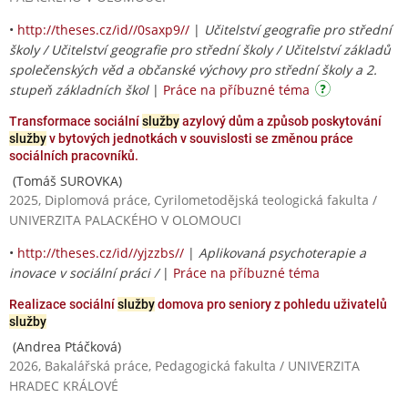
•
http://theses.cz/id//0saxp9//
|
Učitelství geografie pro střední
školy / Učitelství geografie pro střední školy / Učitelství základů
společenských věd a občanské výchovy pro střední školy a 2.
stupeň základních škol
|
Práce na příbuzné téma
Transformace sociální
služby
azylový dům a způsob poskytování
služby
v bytových jednotkách v souvislosti se změnou práce
sociálních pracovníků.
(Tomáš SUROVKA)
2025, Diplomová práce, Cyrilometodějská teologická fakulta /
UNIVERZITA PALACKÉHO V OLOMOUCI
•
http://theses.cz/id//yjzzbs//
|
Aplikovaná psychoterapie a
inovace v sociální práci /
|
Práce na příbuzné téma
Realizace sociální
služby
domova pro seniory z pohledu uživatelů
služby
(Andrea Ptáčková)
2026, Bakalářská práce, Pedagogická fakulta / UNIVERZITA
HRADEC KRÁLOVÉ