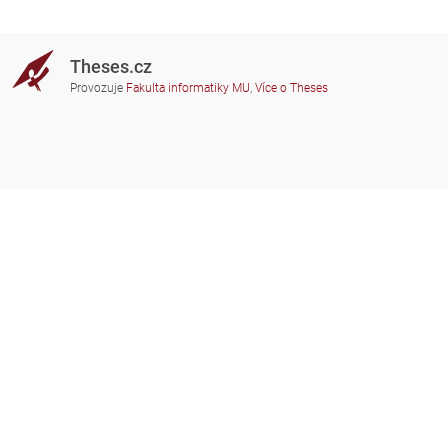
Theses.cz
Provozuje
Fakulta informatiky MU
,
Více o Theses
Potřebujete poradit?
Zapojené školy
theses@fi.muni.cz
Správci zapojených škol
Nápověda
Soukromí
Často kladené dotazy
Přístupnost
Zobrazit klasickou verzi