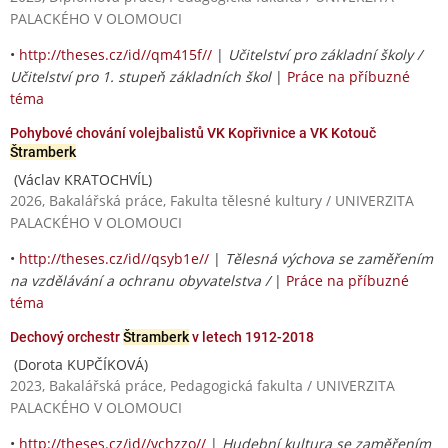
PALACKÉHO V OLOMOUCI
•
http://theses.cz/id//qm415f//
|
Učitelství pro základní školy /
Učitelství pro 1. stupeň základních škol
|
Práce na příbuzné
téma
Pohybové chování volejbalistů VK Kopřivnice a VK Kotouč
Štramberk
(Václav KRATOCHVÍL)
2026, Bakalářská práce, Fakulta tělesné kultury / UNIVERZITA
PALACKÉHO V OLOMOUCI
•
http://theses.cz/id//qsyb1e//
|
Tělesná výchova se zaměřením
na vzdělávání a ochranu obyvatelstva /
|
Práce na příbuzné
téma
Dechový orchestr
Štramberk
v letech 1912-2018
(Dorota KUPČÍKOVÁ)
2023, Bakalářská práce, Pedagogická fakulta / UNIVERZITA
PALACKÉHO V OLOMOUCI
•
http://theses.cz/id//vchzzo//
|
Hudební kultura se zaměřením