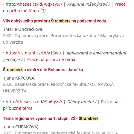
•
http://theses.cz/id//0qxey9//
|
Krajinné inženýrství /
|
Práce
na příbuzné téma
Vliv dobývacího prostoru
Štramberk
na podzemní vodu
(Marie Ondráčková)
2022, Diplomová práce, Přírodovědecká fakulta / Masarykova
univerzita
•
https://is.muni.cz/th/a16wt/
|
Aplikovaná a environmentální
geologie /
|
Práce na příbuzné téma
Štramberk
a okolí v díle Bohumíra Jaroňka
(Jana KRPCOVÁ)
2026, Bakalářská práce, Filozofická fakulta / OSTRAVSKÁ
UNIVERZITA
•
http://theses.cz/id//9a6qss//
|
Dějiny umění /
|
Práce na
příbuzné téma
Téma regionu ve výuce na 1. stupni ZŠ -
Štramberk
(Jana CUPÁKOVÁ)
2023, Diplomová práce, Pedagogická fakulta / UNIVERZITA