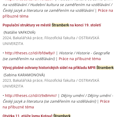
na vzdělávání / Hudební kultura se zaměřením na vzdělávání /
Český jazyk a literatura se zaměřením na vzdělávání
|
Práce na
příbuzné téma
Populační struktury ve městě
Štramberk
na konci 19. století
(Natálie VAFKOVÁ)
2024, Bakalářská práce, Filozofická fakulta / OSTRAVSKÁ
UNIVERZITA
•
http://theses.cz/id//bfdw8y//
|
Historie / Historie - Geografie
(se zaměřením na vzdělávání)
|
Práce na příbuzné téma
Vývoj plošné ochrany historických sídel na příkladu MPR
Štramberk
(Sabina KARAMONOVÁ)
2023, Bakalářská práce, Filozofická fakulta / OSTRAVSKÁ
UNIVERZITA
•
http://theses.cz/id//z9x8mm//
|
Dějiny umění / Dějiny umění -
Český jazyk a literatura (se zaměřením na vzdělávání)
|
Práce
na příbuzné téma
Otvírka 11. etáže lomu Kotouč
Štramberk