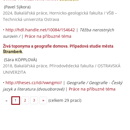
(Pavel Sýkora)
2024, Bakalářská práce, Hornicko-geologická fakulta / VŠB –
Technická univerzita Ostrava
•
http://hdl.handle.net/10084/154642
|
Těžba nerostných
surovin /
|
Práce na příbuzné téma
Živá toponyma a geografie domova. Případová studie města
Štramberk
.
(Sára KÖPPLOVÁ)
2018, Bakalářská práce, Přírodovědecká fakulta / OSTRAVSKÁ
UNIVERZITA
•
http://theses.cz/id//vwngmi//
|
Geografie / Geografie - Český
jazyk a literatura (dvouoborové)
|
Práce na příbuzné téma
(celkem 29 prací)
«
1
2
3
»