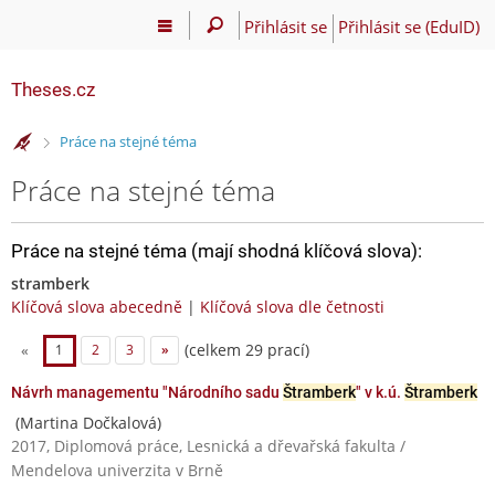
Přihlásit se
Přihlásit se (EduID)
Theses.cz
>
Práce na stejné téma
Práce na stejné téma
Práce na stejné téma (mají shodná klíčová slova):
stramberk
Klíčová slova abecedně
|
Klíčová slova dle četnosti
(celkem 29 prací)
«
1
2
3
»
Návrh managementu "Národního sadu
Štramberk
" v k.ú.
Štramberk
(Martina Dočkalová)
2017, Diplomová práce, Lesnická a dřevařská fakulta /
Mendelova univerzita v Brně