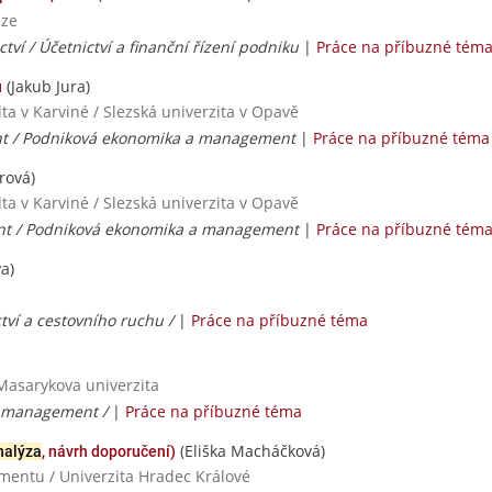
aze
tví / Účetnictví a finanční řízení podniku
|
Práce na příbuzné tém
(Jakub Jura)
u
a v Karviné / Slezská univerzita v Opavě
 / Podniková ekonomika a management
|
Práce na příbuzné téma
rová)
a v Karviné / Slezská univerzita v Opavě
t / Podniková ekonomika a management
|
Práce na příbuzné tém
a)
ví a cestovního ruchu /
|
Práce na příbuzné téma
Masarykova univerzita
a management /
|
Práce na příbuzné téma
(Eliška Macháčková)
nalýza
, návrh doporučení)
mentu / Univerzita Hradec Králové