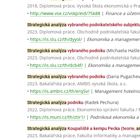
2018, Diplomová práce, Vysoká škola ekonomická v Pr
•
http://www.vse.cz/vskp/eid/75688
|
Finance a účetnic
Strategická analýza
vybraného podnikatelského subjekt
2023, Diplomová práce, Obchodně podnikatelská fakult
•
https://is.slu.cz/th/dyyol/
|
Ekonomika a management
(Michaela Hašle
Strategická analýza
vybraného podniku
2023, Diplomová práce, Obchodně podnikatelská fakult
•
https://is.slu.cz/th/dcb4f/
|
Ekonomika a managemen
(Daria Pugachev
Strategická analýza
vybraného podniku
2023, Bakalářská práce, AMBIS vysoká škola, a.s.
•
https://is.ambis.cz/th/erq5v/
|
Management hotelnict
(Radek Pechura)
Strategická analýza
podniku
2022, Diplomová práce, Ekonomicko-správní fakulta / 
•
https://is.muni.cz/th/ztir1/
|
Podniková ekonomika 
Strategická analýza
Koupaliště a kempu Pecka (teorie,
a
2023, Bakalářská práce, Fakulta informatiky a manage