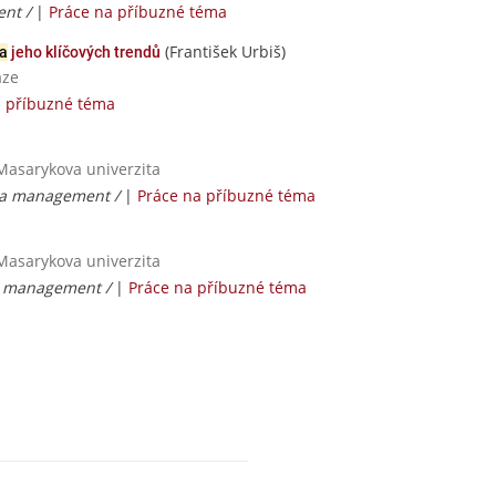
ent /
|
Práce na příbuzné téma
(František Urbiš)
a
jeho klíčových trendů
aze
a příbuzné téma
Masarykova univerzita
 a management /
|
Práce na příbuzné téma
Masarykova univerzita
a management /
|
Práce na příbuzné téma