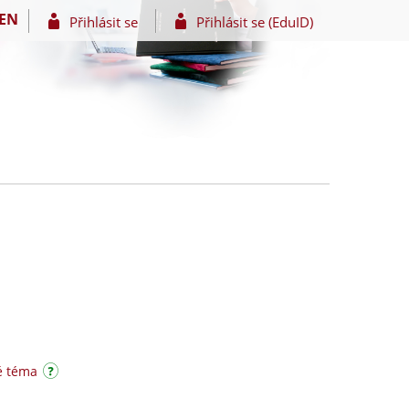
EN
Přihlásit se
Přihlásit se (EduID)
é téma