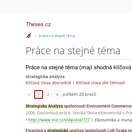
Theses.cz
>
Práce na stejné téma
Práce na stejné téma
Práce na stejné téma (mají shodná klíčová 
strategicka analyza
Klíčová slova abecedně
|
Klíčová slova dle četnosti
(celkem 20 prací)
«
1
2
»
Strategicka Analyza
spolecnosti Environment Commerce C
2006, Diplomová práce, Vysoká škola ekonomická v Pr
•
http://www.vse.cz/vskp/eid/727
|
Ekonomika a mana
Finančná a
strategicka
́ analýza spoločnosti Lidl Česká r