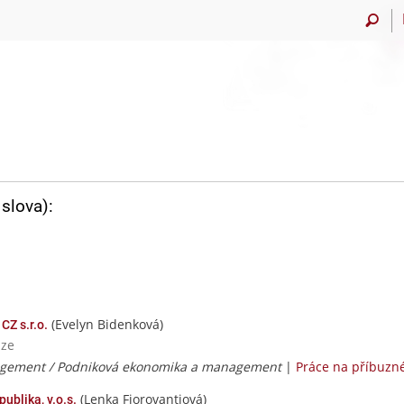
slova):
(Evelyn Bidenková)
Z s.r.o.
aze
gement / Podniková ekonomika a management
|
Práce na příbuzn
(Lenka Fiorovantiová)
epublika, v.o.s.