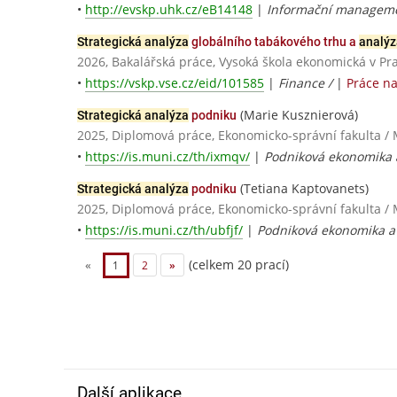
•
http://evskp.uhk.cz/eB14148
|
Informační managem
Strategická analýza
globálního tabákového trhu a
analýz
2026, Bakalářská práce, Vysoká škola ekonomická v Pr
•
https://vskp.vse.cz/eid/101585
|
Finance /
|
Práce n
(Marie Kusznierová)
Strategická analýza
podniku
2025, Diplomová práce, Ekonomicko-správní fakulta / 
•
https://is.muni.cz/th/ixmqv/
|
Podniková ekonomika
(Tetiana Kaptovanets)
Strategická analýza
podniku
2025, Diplomová práce, Ekonomicko-správní fakulta / 
•
https://is.muni.cz/th/ubfjf/
|
Podniková ekonomika 
(celkem 20 prací)
«
1
2
»
Další aplikace