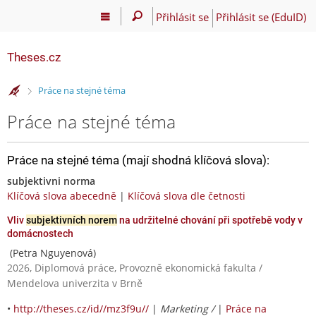
Přihlásit se
Přihlásit se (EduID)
Theses.cz
>
Práce na stejné téma
Práce na stejné téma
Práce na stejné téma (mají shodná klíčová slova):
subjektivni norma
Klíčová slova abecedně
|
Klíčová slova dle četnosti
Vliv
subjektivních norem
na udržitelné chování při spotřebě vody v
domácnostech
(Petra Nguyenová)
2026, Diplomová práce, Provozně ekonomická fakulta /
Mendelova univerzita v Brně
•
http://theses.cz/id//mz3f9u//
|
Marketing /
|
Práce na