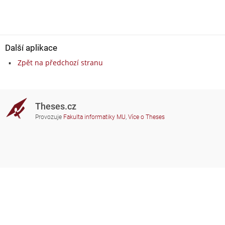
Další aplikace
Zpět na předchozí stranu
Theses.cz
Provozuje
Fakulta informatiky MU
,
Více o Theses
Potřebujete poradit?
Zapojené školy
theses@fi.muni.cz
Správci zapojených škol
Nápověda
Soukromí