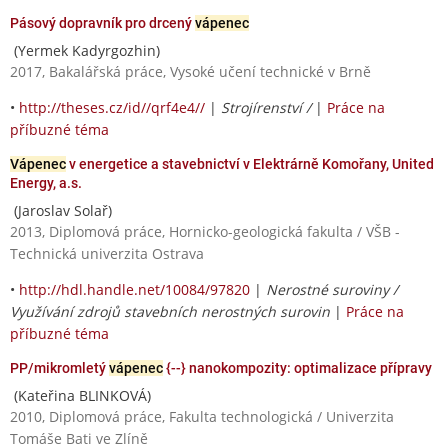
Pásový dopravník pro drcený
vápenec
(Yermek Kadyrgozhin)
2017, Bakalářská práce, Vysoké učení technické v Brně
•
http://theses.cz/id//qrf4e4//
|
Strojírenství /
|
Práce na
příbuzné téma
Vápenec
v energetice a stavebnictví v Elektrárně Komořany, United
Energy, a.s.
(Jaroslav Solař)
2013, Diplomová práce, Hornicko-geologická fakulta / VŠB -
Technická univerzita Ostrava
•
http://hdl.handle.net/10084/97820
|
Nerostné suroviny /
Využívání zdrojů stavebních nerostných surovin
|
Práce na
příbuzné téma
PP/mikromletý
vápenec
{--} nanokompozity: optimalizace přípravy
(Kateřina BLINKOVÁ)
2010, Diplomová práce, Fakulta technologická / Univerzita
Tomáše Bati ve Zlíně