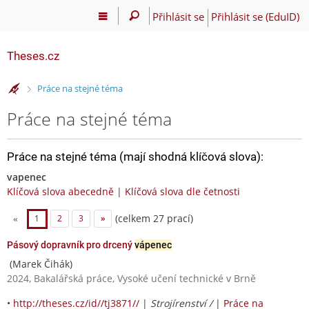
Přihlásit se
Přihlásit se (EduID)
Theses.cz
>
Práce na stejné téma
Práce na stejné téma
Práce na stejné téma (mají shodná klíčová slova):
vapenec
Klíčová slova abecedně
|
Klíčová slova dle četnosti
(celkem 27 prací)
«
1
2
3
»
Pásový dopravník pro drcený
vápenec
(Marek Čihák)
2024, Bakalářská práce, Vysoké učení technické v Brně
•
http://theses.cz/id//tj3871//
|
Strojírenství /
|
Práce na