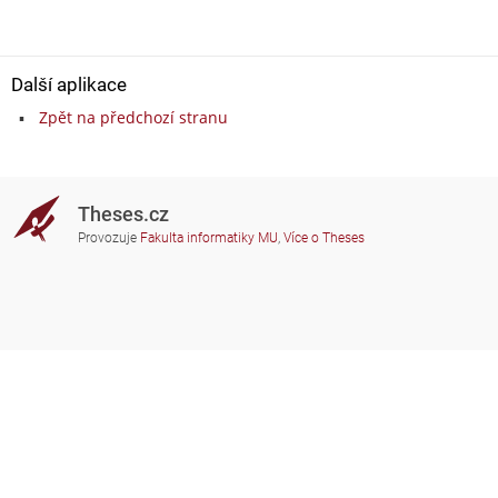
Další aplikace
Zpět na předchozí stranu
Theses.cz
Provozuje
Fakulta informatiky MU
,
Více o Theses
Potřebujete poradit?
Zapojené školy
theses@fi.muni.cz
Správci zapojených škol
Nápověda
Soukromí
Často kladené dotazy
Přístupnost