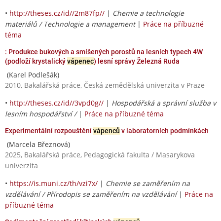
•
http://theses.cz/id//2m87fp//
|
Chemie a technologie
materiálů / Technologie a management
|
Práce na příbuzné
téma
: Produkce bukových a smíšených porostů na lesních typech 4W
(podloží krystalický
vápenec
) lesní správy Železná Ruda
(Karel Podlešák)
2010, Bakalářská práce, Česká zemědělská univerzita v Praze
•
http://theses.cz/id//3vpd0g//
|
Hospodářská a správní služba v
lesním hospodářství /
|
Práce na příbuzné téma
Experimentální rozpouštění
vápenců
v laboratorních podmínkách
(Marcela Březnová)
2025, Bakalářská práce, Pedagogická fakulta / Masarykova
univerzita
•
https://is.muni.cz/th/vzi7x/
|
Chemie se zaměřením na
vzdělávání / Přírodopis se zaměřením na vzdělávání
|
Práce na
příbuzné téma