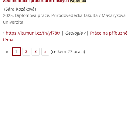
Sedimentační prostředí křtinských
vápenců
(Sára Kozáková)
2025, Diplomová práce, Přírodovědecká fakulta / Masarykova
univerzita
•
https://is.muni.cz/th/yf78t/
|
Geologie /
|
Práce na příbuzné
téma
(celkem 27 prací)
«
1
2
3
»