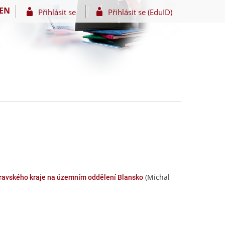
EN
Přihlásit se
Přihlásit se (EduID)
(Michal
oravského kraje na územním oddělení Blansko