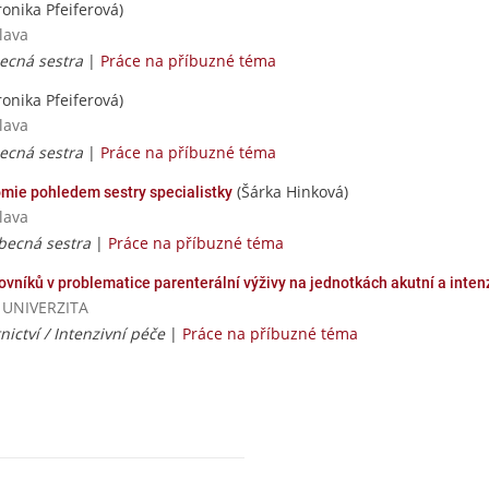
onika Pfeiferová)
lava
becná sestra
|
Práce na příbuzné téma
onika Pfeiferová)
lava
becná sestra
|
Práce na příbuzné téma
(Šárka Hinková)
omie pohledem sestry specialistky
lava
obecná sestra
|
Práce na příbuzné téma
íků v problematice parenterální výživy na jednotkách akutní a inten
Á UNIVERZITA
nictví / Intenzivní péče
|
Práce na příbuzné téma