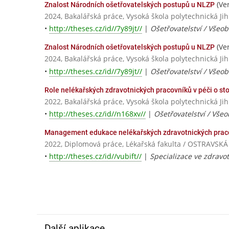
(Ver
Znalost Národních ošetřovatelských postupů u NLZP
2024, Bakalářská práce, Vysoká škola polytechnická Jih
•
http://theses.cz/id//7y89jt//
|
Ošetřovatelství / Všeo
(Ver
Znalost Národních ošetřovatelských postupů u NLZP
2024, Bakalářská práce, Vysoká škola polytechnická Jih
•
http://theses.cz/id//7y89jt//
|
Ošetřovatelství / Všeo
Role nelékařských zdravotnických pracovníků v péči o st
2022, Bakalářská práce, Vysoká škola polytechnická Jih
•
http://theses.cz/id//n168xv//
|
Ošetřovatelství / Vše
Management edukace nelékařských zdravotnických pracovn
2022, Diplomová práce, Lékařská fakulta / OSTRAVSK
•
http://theses.cz/id//vubift//
|
Specializace ve zdravot
Další aplikace