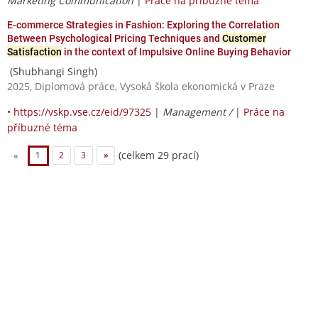
Marketing Communication
|
Práce na příbuzné téma
E-commerce Strategies in Fashion: Exploring the Correlation
Between Psychological Pricing Techniques and
Customer
Satisfaction
in the context of Impulsive Online Buying Behavior
(Shubhangi Singh)
2025, Diplomová práce, Vysoká škola ekonomická v Praze
•
https://vskp.vse.cz/eid/97325
|
Management /
|
Práce na
příbuzné téma
(celkem 29 prací)
«
1
2
3
»