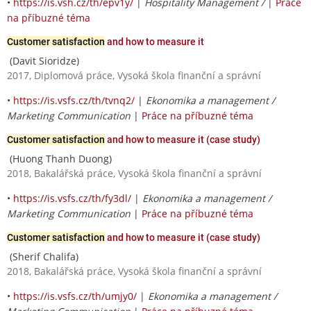
•
https://is.vsh.cz/th/epv1y/
|
Hospitality Management /
|
Práce
na příbuzné téma
Customer satisfaction
and how to measure it
(Davit Sioridze)
2017, Diplomová práce, Vysoká škola finanční a správní
•
https://is.vsfs.cz/th/tvnq2/
|
Ekonomika a management /
Marketing Communication
|
Práce na příbuzné téma
Customer satisfaction
and how to measure it (case study)
(Huong Thanh Duong)
2018, Bakalářská práce, Vysoká škola finanční a správní
•
https://is.vsfs.cz/th/fy3dl/
|
Ekonomika a management /
Marketing Communication
|
Práce na příbuzné téma
Customer satisfaction
and how to measure it (case study)
(Sherif Chalifa)
2018, Bakalářská práce, Vysoká škola finanční a správní
•
https://is.vsfs.cz/th/umjy0/
|
Ekonomika a management /