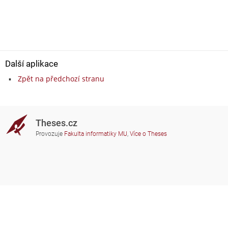
Další aplikace
Zpět na předchozí stranu
Theses.cz
Provozuje
Fakulta informatiky MU
,
Více o Theses
Potřebujete poradit?
Zapojené školy
theses@fi.muni.cz
Správci zapojených škol