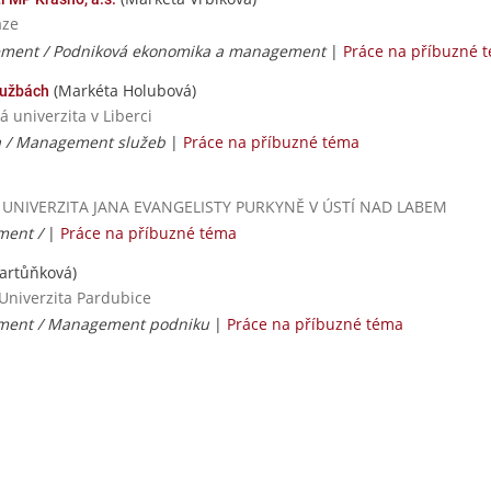
aze
ment / Podniková ekonomika a management
|
Práce na příbuzné 
(Markéta Holubová)
lužbách
 univerzita v Liberci
a / Management služeb
|
Práce na příbuzné téma
ká / UNIVERZITA JANA EVANGELISTY PURKYNĚ V ÚSTÍ NAD LABEM
ment /
|
Práce na příbuzné téma
artůňková)
 Univerzita Pardubice
ment / Management podniku
|
Práce na příbuzné téma