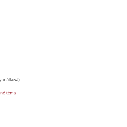
yhnálková)
zné téma