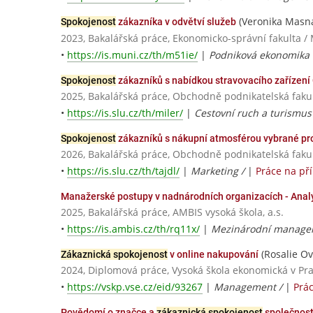
(Veronika Masn
Spokojenost
zákazníka v odvětví služeb
2023, Bakalářská práce, Ekonomicko-správní fakulta /
•
https://is.muni.cz/th/m51ie/
|
Podniková ekonomika
Spokojenost
zákazníků s nabídkou stravovacího zařízení
2025, Bakalářská práce, Obchodně podnikatelská fakul
•
https://is.slu.cz/th/miler/
|
Cestovní ruch a turismus
Spokojenost
zákazníků s nákupní atmosférou vybrané pr
2026, Bakalářská práce, Obchodně podnikatelská fakul
•
https://is.slu.cz/th/tajdl/
|
Marketing /
|
Práce na př
Manažerské postupy v nadnárodních organizacích - Ana
2025, Bakalářská práce, AMBIS vysoká škola, a.s.
•
https://is.ambis.cz/th/rq11x/
|
Mezinárodní manageme
(Rosalie O
Zákaznická spokojenost
v online nakupování
2024, Diplomová práce, Vysoká škola ekonomická v Pr
•
https://vskp.vse.cz/eid/93267
|
Management /
|
Prá
Povědomí o značce a
zákaznická spokojenost
společnost