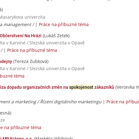
á)
 Masarykova univerzita
 a management /
|
Práce na příbuzné téma
(Lukáš Zetek)
 Občerstvení Na Hrázi
ta v Karviné / Slezská univerzita v Opavě
 /
|
Práce na příbuzné téma
(Tereza Zubková)
odejny
ta v Karviné / Slezská univerzita v Opavě
íbuzné téma
(Veronika V
lýza dopadu organizačních změn na
spokojenost
zákazníků
nt a marketing / Řízení digitálního marketingu
|
Práce na příbu
vesná)
aze
ce na příbuzné téma
(Markéta Vrbíková)
i MP Krásno, a.s.