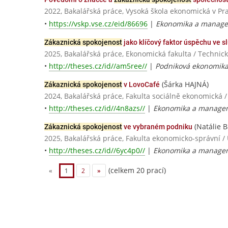
2022, Bakalářská práce, Vysoká škola ekonomická v Pr
•
https://vskp.vse.cz/eid/86696
|
Ekonomika a manage
Zákaznická spokojenost
jako klíčový faktor úspěchu ve s
2025, Bakalářská práce, Ekonomická fakulta / Technická
•
http://theses.cz/id//am5ree//
|
Podniková ekonomik
(Šárka HAJNÁ)
Zákaznická spokojenost
v LovoCafé
2024, Bakalářská práce, Fakulta sociálně ekonomic
•
http://theses.cz/id//4n8azs//
|
Ekonomika a manage
(Natálie B
Zákaznická spokojenost
ve vybraném podniku
2025, Bakalářská práce, Fakulta ekonomicko-správní /
•
http://theses.cz/id//6yc4p0//
|
Ekonomika a manage
(celkem 20 prací)
«
1
2
»