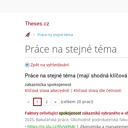
Theses.cz
>
Práce na stejné téma
Práce na stejné téma
Zpět na vyhledávání
Práce na stejné téma (mají shodná klíčová 
zakaznicka spokojenost
Klíčová slova abecedně
|
Klíčová slova dle četnosti
(celkem 20 prací)
«
1
2
»
Faktory ovlivňující
spokojenost
zákazníků vybraného e-s
2025, Bakalářská práce, Obchodně podnikatelská fakul
•
https://is.slu.cz/th/yx9s8/
|
Ekonomika a management