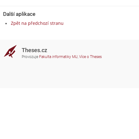
Další aplikace
Zpět na předchozí stranu
Theses.cz
Provozuje
Fakulta informatiky MU
,
Více o Theses
Potřebujete poradit?
Zapojené školy
theses@fi.muni.cz
Správci zapojených škol
Nápověda
Soukromí
Často kladené dotazy
Přístupnost