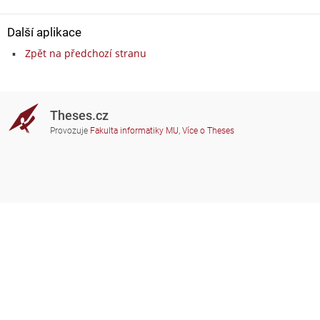
Další aplikace
Zpět na předchozí stranu
Theses.cz
Provozuje
Fakulta informatiky MU
,
Více o Theses
Potřebujete poradit?
Zapojené školy
theses@fi.muni.cz
Správci zapojených škol
Nápověda
Soukromí
Často kladené dotazy
Přístupnost