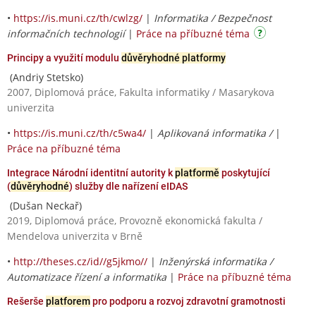
•
https://is.muni.cz/th/cwlzg/
|
Informatika / Bezpečnost
informačních technologií
|
Práce na příbuzné téma
Principy a využití modulu
důvěryhodné platformy
(Andriy Stetsko)
2007, Diplomová práce, Fakulta informatiky / Masarykova
univerzita
•
https://is.muni.cz/th/c5wa4/
|
Aplikovaná informatika /
|
Práce na příbuzné téma
Integrace Národní identitní autority k
platformě
poskytující
(
důvěryhodné
) služby dle nařízení eIDAS
(Dušan Neckař)
2019, Diplomová práce, Provozně ekonomická fakulta /
Mendelova univerzita v Brně
•
http://theses.cz/id//g5jkmo//
|
Inženýrská informatika /
Automatizace řízení a informatika
|
Práce na příbuzné téma
Rešerše
platforem
pro podporu a rozvoj zdravotní gramotnosti