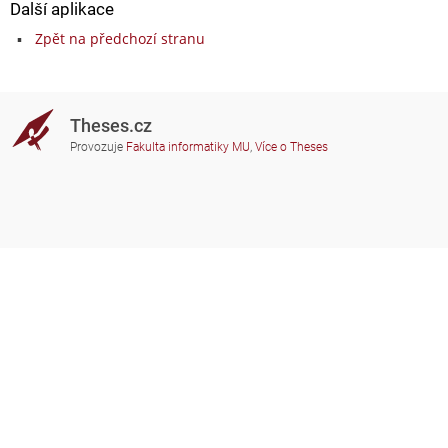
Další aplikace
Zpět na předchozí stranu
Theses.cz
Provozuje
Fakulta informatiky MU
,
Více o Theses
Potřebujete poradit?
Zapojené školy
theses@fi.muni.cz
Správci zapojených škol
Nápověda
Soukromí
Často kladené dotazy
Přístupnost
Zobrazit klasickou verzi