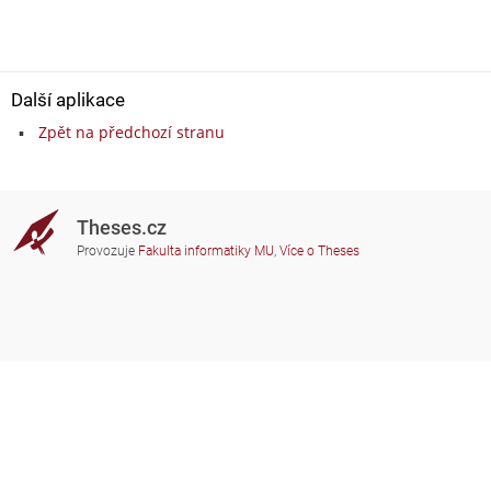
Další aplikace
Zpět na předchozí stranu
Theses.cz
Provozuje
Fakulta informatiky MU
,
Více o Theses
Potřebujete poradit?
Zapojené školy
theses@fi.muni.cz
Správci zapojených škol
Nápověda
Soukromí
Často kladené dotazy
Přístupnost