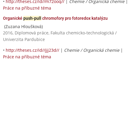
•
http://theses.cz/id//m72ooq//
|
Chemie / Organická chemie
|
Práce na příbuzné téma
Organické
push-pull
chromofory pro fotoredox katalýzu
(Zuzana Hloušková)
2016, Diplomová práce, Fakulta chemicko-technologická /
Univerzita Pardubice
•
http://theses.cz/id//jjj23d//
|
Chemie / Organická chemie
|
Práce na příbuzné téma