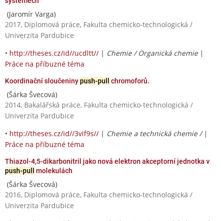
systémech
(Jaromír Varga)
2017, Diplomová práce, Fakulta chemicko-technologická /
Univerzita Pardubice
•
http://theses.cz/id//ucdltt//
|
Chemie / Organická chemie
|
Práce na příbuzné téma
Koordinační sloučeniny
push-pull
chromoforů.
(Šárka Švecová)
2014, Bakalářská práce, Fakulta chemicko-technologická /
Univerzita Pardubice
•
http://theses.cz/id//3vif9s//
|
Chemie a technická chemie /
|
Práce na příbuzné téma
Thiazol-4,5-dikarbonitril jako nová elektron akceptorní jednotka v
push-pull
molekulách
(Šárka Švecová)
2016, Diplomová práce, Fakulta chemicko-technologická /
Univerzita Pardubice