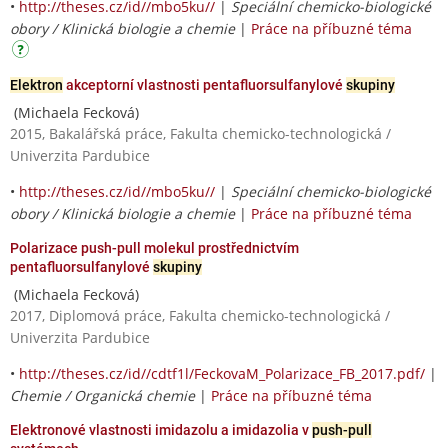
•
http://theses.cz/id//mbo5ku//
|
Speciální chemicko-biologické
obory / Klinická biologie a chemie
|
Práce na příbuzné téma
Elektron
akceptorní vlastnosti pentafluorsulfanylové
skupiny
(Michaela Fecková)
2015, Bakalářská práce, Fakulta chemicko-technologická /
Univerzita Pardubice
•
http://theses.cz/id//mbo5ku//
|
Speciální chemicko-biologické
obory / Klinická biologie a chemie
|
Práce na příbuzné téma
Polarizace push-pull molekul prostřednictvím
pentafluorsulfanylové
skupiny
(Michaela Fecková)
2017, Diplomová práce, Fakulta chemicko-technologická /
Univerzita Pardubice
•
http://theses.cz/id//cdtf1l/FeckovaM_Polarizace_FB_2017.pdf/
|
Chemie / Organická chemie
|
Práce na příbuzné téma
Elektronové vlastnosti imidazolu a imidazolia v
push-pull