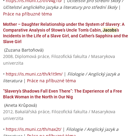
•
https://is.muni.cz/th/v4g1o/
|
Učitelství pro střední školy /
Učitelství anglického jazyka a literatury pro střední školy
|
Práce na příbuzné téma
Mother – Daughter Relationship under the System of Slavery: A
Comparative Analysis of Stowe’s Uncle Tom’s Cabin,
Jacobs
’s
Incidents in the Life of a Slave Girl, and Cather’s Sapphira and the
Slave Girl
(Zuzana Bartoňová)
2008, Diplomová práce, Filozofická fakulta / Masarykova
univerzita
•
https://is.muni.cz/th/k1t9m/
|
Filologie / Anglický jazyk a
literatura
|
Práce na příbuzné téma
“Slavery’s Shadows Fall Even There”: The Experience of a Free
Black Woman in the North in Our Nig
(Aneta Krůpová)
2012, Bakalářská práce, Filozofická fakulta / Masarykova
univerzita
•
https://is.muni.cz/th/nax2t/
|
Filologie / Anglický jazyk a
literatura
|
Práce na příbuzné téma