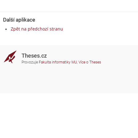
Další aplikace
Zpět na předchozí stranu
Theses.cz
Provozuje
Fakulta informatiky MU
,
Více o Theses
Potřebujete poradit?
Zapojené školy
theses@fi.muni.cz
Správci zapojených škol
Nápověda
Soukromí
Často kladené dotazy
Přístupnost