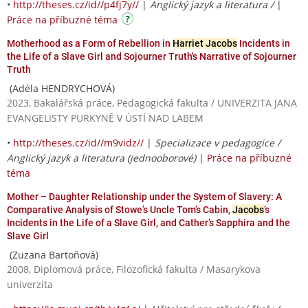
•
http://theses.cz/id//p4fj7y//
|
Anglický jazyk a literatura /
|
Práce na příbuzné téma
Motherhood as a Form of Rebellion in
Harriet Jacobs
Incidents in
the Life of a Slave Girl and Sojourner Truth's Narrative of Sojourner
Truth
(Adéla HENDRYCHOVÁ)
2023, Bakalářská práce, Pedagogická fakulta / UNIVERZITA JANA
EVANGELISTY PURKYNĚ V ÚSTÍ NAD LABEM
•
http://theses.cz/id//m9vidz//
|
Specializace v pedagogice /
Anglický jazyk a literatura (jednooborové)
|
Práce na příbuzné
téma
Mother – Daughter Relationship under the System of Slavery: A
Comparative Analysis of Stowe’s Uncle Tom’s Cabin,
Jacobs
’s
Incidents in the Life of a Slave Girl, and Cather’s Sapphira and the
Slave Girl
(Zuzana Bartoňová)
2008, Diplomová práce, Filozofická fakulta / Masarykova
univerzita