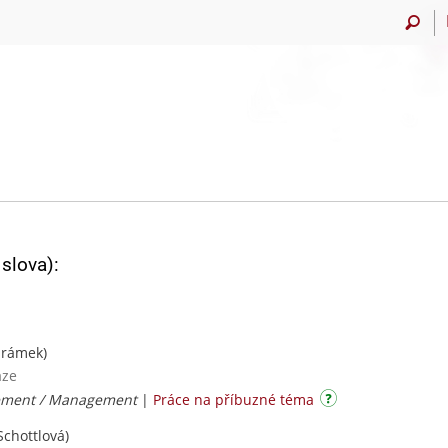
slova):
Šrámek)
aze
ement / Management
|
Práce na příbuzné téma
Schottlová)