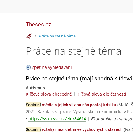
Theses.cz
>
Práce na stejné téma
Práce na stejné téma
Zpět na vyhledávání
Práce na stejné téma (mají shodná klíčová 
Autismus
Klíčová slova abecedně
|
Klíčová slova dle četnosti
(Matěj 
Sociální
média a jejich vliv na náš postoj k riziku
2021, Bakalářská práce, Vysoká škola ekonomická v Pr
•
https://vskp.vse.cz/eid/84614
|
Ekonomika a manag
(Iva 
Sociální
vztahy mezi dětmi ve výchovných ústavech