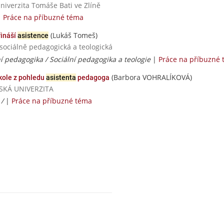
niverzita Tomáše Bati ve Zlíně
|
Práce na příbuzné téma
(Lukáš Tomeš)
řináší
asistence
 sociálně pedagogická a teologická
ní pedagogika / Sociální pedagogika a teologie
|
Práce na příbuzné
(Barbora VOHRALÍKOVÁ)
kole z pohledu
asistenta
pedagoga
AVSKÁ UNIVERZITA
 /
|
Práce na příbuzné téma