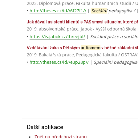
2023, Diplomová práce, Fakulta humanitních studií / U
•
http://theses.cz/id//6f27f1//
|
Sociální
pedagogika /
Jak dávají asistenti klientů s PAS smysl situacím, které p
2019, absolventská práce, Jabok - Vyšší odborná škola
•
https://is.jabok.cz/th/eejbl/
|
Sociální práce a sociál
Vzdělávání žáka s Dětským
autismem
v běžné základní š
2019, Bakalářská práce, Pedagogická fakulta / OSTR
•
http://theses.cz/id//e3p28p//
|
Speciální pedagogika
Další aplikace
Zpět na předchozí stranu