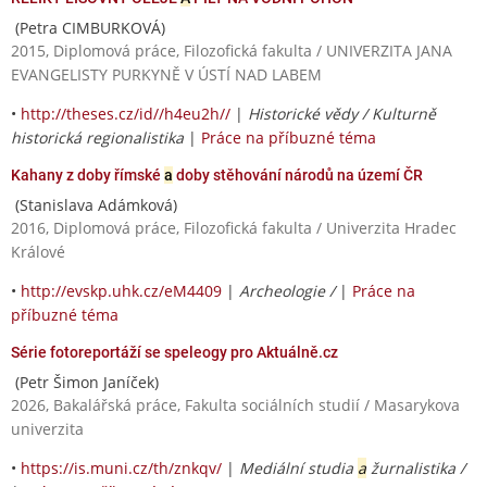
(Petra CIMBURKOVÁ)
2015, Diplomová práce, Filozofická fakulta / UNIVERZITA JANA
EVANGELISTY PURKYNĚ V ÚSTÍ NAD LABEM
•
http://theses.cz/id//h4eu2h//
|
Historické vědy / Kulturně
historická regionalistika
|
Práce na příbuzné téma
Kahany z doby římské
a
doby stěhování národů na území ČR
(Stanislava Adámková)
2016, Diplomová práce, Filozofická fakulta / Univerzita Hradec
Králové
•
http://evskp.uhk.cz/eM4409
|
Archeologie /
|
Práce na
příbuzné téma
Série fotoreportáží se speleogy pro Aktuálně.cz
(Petr Šimon Janíček)
2026, Bakalářská práce, Fakulta sociálních studií / Masarykova
univerzita
•
https://is.muni.cz/th/znkqv/
|
Mediální studia
a
žurnalistika /