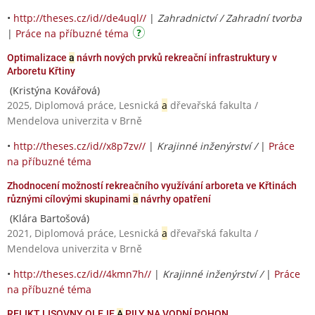
•
http://theses.cz/id//de4uql//
|
Zahradnictví / Zahradní tvorba
|
Práce na příbuzné téma
Optimalizace
a
návrh nových prvků rekreační infrastruktury v
Arboretu Křtiny
(Kristýna Kovářová)
2025, Diplomová práce, Lesnická
a
dřevařská fakulta /
Mendelova univerzita v Brně
•
http://theses.cz/id//x8p7zv//
|
Krajinné inženýrství /
|
Práce
na příbuzné téma
Zhodnocení možností rekreačního využívání arboreta ve Křtinách
různými cílovými skupinami
a
návrhy opatření
(Klára Bartošová)
2021, Diplomová práce, Lesnická
a
dřevařská fakulta /
Mendelova univerzita v Brně
•
http://theses.cz/id//4kmn7h//
|
Krajinné inženýrství /
|
Práce
na příbuzné téma
RELIKT LISOVNY OLEJE
A
PILY NA VODNÍ POHON