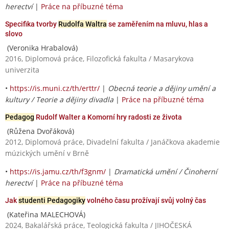
herectví
|
Práce na příbuzné téma
Specifika tvorby
Rudolfa Waltra
se zaměřením na mluvu, hlas a
slovo
(Veronika Hrabalová)
2016, Diplomová práce, Filozofická fakulta / Masarykova
univerzita
•
https://is.muni.cz/th/erttr/
|
Obecná teorie a dějiny umění a
kultury / Teorie a dějiny divadla
|
Práce na příbuzné téma
Pedagog
Rudolf Walter a Komorní hry radosti ze života
(Růžena Dvořáková)
2012, Diplomová práce, Divadelní fakulta / Janáčkova akademie
múzických umění v Brně
•
https://is.jamu.cz/th/f3gnm/
|
Dramatická umění / Činoherní
herectví
|
Práce na příbuzné téma
Jak
studenti Pedagogiky
volného času prožívají svůj volný čas
(Kateřina MALECHOVÁ)
2024, Bakalářská práce, Teologická fakulta / JIHOČESKÁ