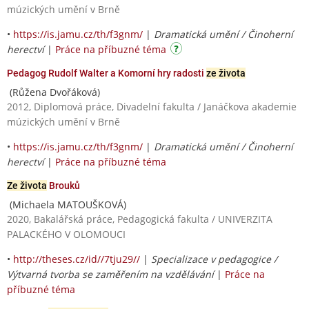
múzických umění v Brně
•
https://is.jamu.cz/th/f3gnm/
|
Dramatická umění / Činoherní
herectví
|
Práce na příbuzné téma
Pedagog Rudolf Walter a Komorní hry radosti
ze života
(Růžena Dvořáková)
2012, Diplomová práce, Divadelní fakulta / Janáčkova akademie
múzických umění v Brně
•
https://is.jamu.cz/th/f3gnm/
|
Dramatická umění / Činoherní
herectví
|
Práce na příbuzné téma
Ze života
Brouků
(Michaela MATOUŠKOVÁ)
2020, Bakalářská práce, Pedagogická fakulta / UNIVERZITA
PALACKÉHO V OLOMOUCI
•
http://theses.cz/id//7tju29//
|
Specializace v pedagogice /
Výtvarná tvorba se zaměřením na vzdělávání
|
Práce na
příbuzné téma