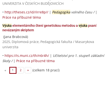
UNIVERZITA V ČESKÝCH BUDĚJOVICÍCH
•
http://theses.cz/id//irre8p//
|
Pedagogika
volného času /
|
Práce na příbuzné téma
Výuka
elementárního čtení genetickou metodou a
výuka
psaní
nevázaným skriptem
(Jana Brabcová)
2025, Diplomová práce, Pedagogická fakulta / Masarykova
univerzita
•
https://is.muni.cz/th/n6r4h/
|
Učitelství pro 1. stupeň základní
školy /
|
Práce na příbuzné téma
(celkem 18 prací)
«
1
2
»