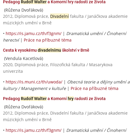
Pedagog
Rudolf Walter
a Komorní hry radosti ze života
(Růžena Dvořáková)
2012, Diplomová práce,
Divadelní
fakulta / Janáčkova akademie
múzických umění v Brně
•
https://is.jamu.cz/th/f3gnm/
|
Dramatická umění / Činoherní
herectví
|
Práce na příbuzné téma
Cesta k vysokému
divadelnímu
školství v Brně
(Vendula Kacetlová)
2020, Diplomová práce, Filozofická fakulta / Masarykova
univerzita
•
https://is.muni.cz/th/uwoda/
|
Obecná teorie a dějiny umění a
kultury / Management v kultuře
|
Práce na příbuzné téma
Pedagog
Rudolf Walter
a Komorní
hry
radosti ze života
(Růžena Dvořáková)
2012, Diplomová práce, Divadelní fakulta / Janáčkova akademie
múzických umění v Brně
•
https://is.jamu.cz/th/f3gnm/
|
Dramatická umění / Činoherní