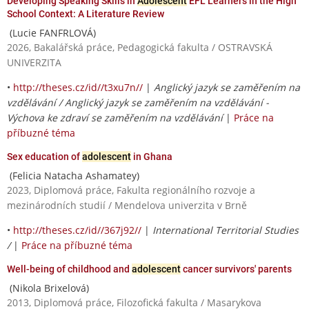
Developing Speaking Skills in
Adolescent
EFL Learners in the High
School Context: A Literature Review
(Lucie FANFRLOVÁ)
2026, Bakalářská práce, Pedagogická fakulta / OSTRAVSKÁ
UNIVERZITA
•
http://theses.cz/id//t3xu7n//
|
Anglický jazyk se zaměřením na
vzdělávání / Anglický jazyk se zaměřením na vzdělávání -
Výchova ke zdraví se zaměřením na vzdělávání
|
Práce na
příbuzné téma
Sex education of
adolescent
in Ghana
(Felicia Natacha Ashamatey)
2023, Diplomová práce, Fakulta regionálního rozvoje a
mezinárodních studií / Mendelova univerzita v Brně
•
http://theses.cz/id//367j92//
|
International Territorial Studies
/
|
Práce na příbuzné téma
Well-being of childhood and
adolescent
cancer survivors' parents
(Nikola Brixelová)
2013, Diplomová práce, Filozofická fakulta / Masarykova