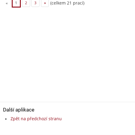
(celkem 21 prací)
«
1
2
3
»
Další aplikace
Zpět na předchozí stranu