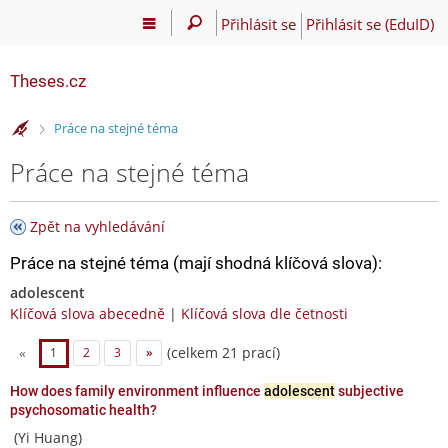
Přihlásit se
Přihlásit se (EduID)
Theses.cz
>
Práce na stejné téma
Práce na stejné téma
Zpět na vyhledávání
Práce na stejné téma (mají shodná klíčová slova):
adolescent
Klíčová slova abecedně
|
Klíčová slova dle četnosti
(celkem 21 prací)
«
1
2
3
»
How does family environment influence
adolescent
subjective
psychosomatic health?
(Yi Huang)