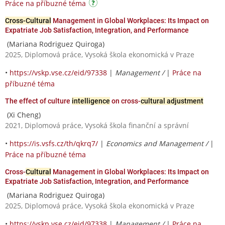
Práce na příbuzné téma
Cross-Cultural
Management in Global Workplaces: Its Impact on
Expatriate Job Satisfaction, Integration, and Performance
(Mariana Rodriguez Quiroga)
2025, Diplomová práce, Vysoká škola ekonomická v Praze
•
https://vskp.vse.cz/eid/97338
|
Management /
|
Práce na
příbuzné téma
The effect of culture
intelligence
on cross-
cultural adjustment
(Xi Cheng)
2021, Diplomová práce, Vysoká škola finanční a správní
•
https://is.vsfs.cz/th/qkrq7/
|
Economics and Management /
|
Práce na příbuzné téma
Cross-
Cultural
Management in Global Workplaces: Its Impact on
Expatriate Job Satisfaction, Integration, and Performance
(Mariana Rodriguez Quiroga)
2025, Diplomová práce, Vysoká škola ekonomická v Praze
•
https://vskp.vse.cz/eid/97338
|
Management /
|
Práce na