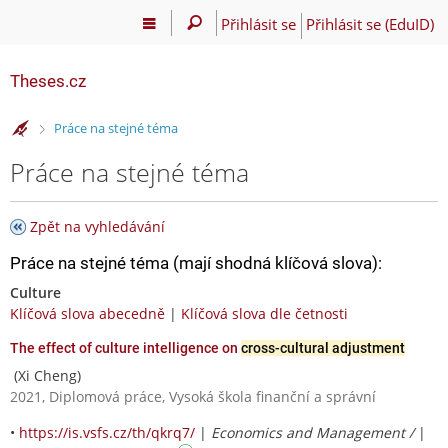
Přihlásit se
Přihlásit se (EduID)
Theses.cz
>
Práce na stejné téma
Práce na stejné téma
Zpět na vyhledávání
Práce na stejné téma (mají shodná klíčová slova):
Culture
Klíčová slova abecedně
|
Klíčová slova dle četnosti
The effect of culture intelligence on
cross-cultural adjustment
(Xi Cheng)
2021, Diplomová práce, Vysoká škola finanční a správní
•
https://is.vsfs.cz/th/qkrq7/
|
Economics and Management /
|