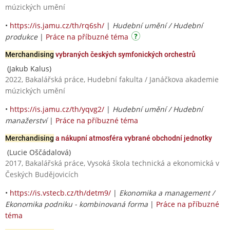
múzických umění
•
https://is.jamu.cz/th/rq6sh/
|
Hudební umění / Hudební
produkce
|
Práce na příbuzné téma
Merchandising
vybraných českých symfonických orchestrů
(Jakub Kalus)
2022, Bakalářská práce, Hudební fakulta / Janáčkova akademie
múzických umění
•
https://is.jamu.cz/th/yqvg2/
|
Hudební umění / Hudební
manažerství
|
Práce na příbuzné téma
Merchandising
a nákupní atmosféra vybrané obchodní jednotky
(Lucie Oščádalová)
2017, Bakalářská práce, Vysoká škola technická a ekonomická v
Českých Budějovicích
•
https://is.vstecb.cz/th/detm9/
|
Ekonomika a management /
Ekonomika podniku - kombinovaná forma
|
Práce na příbuzné
téma