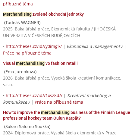
příbuzné téma
Merchandising
zvolené obchodní jednotky
(Tadeáš WAGNER)
2025, Bakalářská práce, Ekonomická fakulta / JIHOČESKÁ
UNIVERZITA V ČESKÝCH BUDĚJOVICÍCH
•
http://theses.cz/id//y0imgl//
|
Ekonomika a management /
|
Práce na příbuzné téma
Visual
merchandising
vo fashion retaili
(Ema Jurenková)
2026, Bakalářská práce, Vysoká škola kreativní komunikace,
s.r.o.
•
http://theses.cz/id//1xsz8d//
|
Kreativní marketing a
komunikace /
|
Práce na příbuzné téma
How to improve the
merchandising
business of the Finnish League
professional hockey team Oulun Kärpät?
(Sakari Salomo Soukka)
2024, Diplomová práce, Vysoká škola ekonomická v Praze