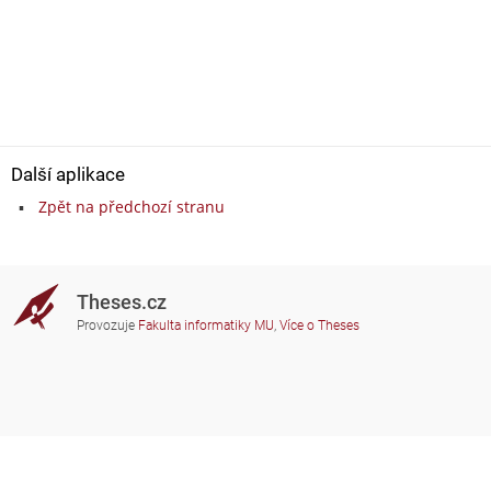
Další aplikace
Zpět na předchozí stranu
Theses.cz
Provozuje
Fakulta informatiky MU
,
Více o Theses
Potřebujete poradit?
Zapojené školy
theses@fi.muni.cz
Správci zapojených škol