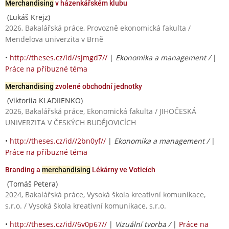
Merchandising
v házenkářském klubu
(Lukáš Krejz)
2026, Bakalářská práce, Provozně ekonomická fakulta /
Mendelova univerzita v Brně
•
http://theses.cz/id//sjmgd7//
|
Ekonomika a management /
|
Práce na příbuzné téma
Merchandising
zvolené obchodní jednotky
(Viktoriia KLADIIENKO)
2026, Bakalářská práce, Ekonomická fakulta / JIHOČESKÁ
UNIVERZITA V ČESKÝCH BUDĚJOVICÍCH
•
http://theses.cz/id//2bn0yf//
|
Ekonomika a management /
|
Práce na příbuzné téma
Branding a
merchandising
Lékárny ve Voticích
(Tomáš Petera)
2024, Bakalářská práce, Vysoká škola kreativní komunikace,
s.r.o. / Vysoká škola kreativní komunikace, s.r.o.
•
http://theses.cz/id//6v0p67//
|
Vizuální tvorba /
|
Práce na