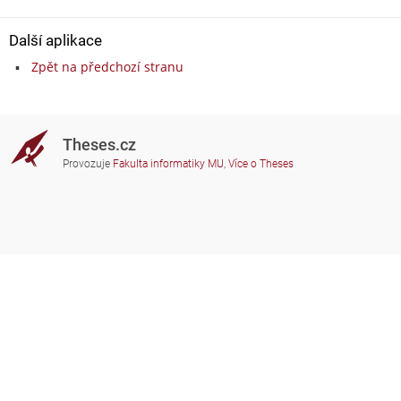
Další aplikace
Zpět na předchozí stranu
Theses.cz
Provozuje
Fakulta informatiky MU
,
Více o Theses
Potřebujete poradit?
Zapojené školy
theses@fi.muni.cz
Správci zapojených škol
Nápověda
Soukromí
Často kladené dotazy
Přístupnost