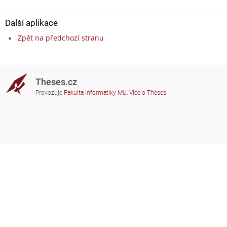
Další aplikace
Zpět na předchozí stranu
Theses.cz
Provozuje
Fakulta informatiky MU
,
Více o Theses
Potřebujete poradit?
Zapojené školy
theses@fi.muni.cz
Správci zapojených škol
Nápověda
Soukromí
Často kladené dotazy
Přístupnost