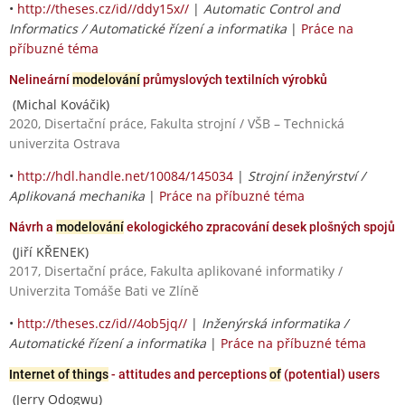
•
http://theses.cz/id//ddy15x//
|
Automatic Control and
Informatics / Automatické řízení a informatika
|
Práce na
příbuzné téma
Nelineární
modelování
průmyslových textilních výrobků
(Michal Kováčik)
2020, Disertační práce, Fakulta strojní / VŠB – Technická
univerzita Ostrava
•
http://hdl.handle.net/10084/145034
|
Strojní inženýrství /
Aplikovaná mechanika
|
Práce na příbuzné téma
Návrh a
modelování
ekologického zpracování desek plošných spojů
(Jiří KŘENEK)
2017, Disertační práce, Fakulta aplikované informatiky /
Univerzita Tomáše Bati ve Zlíně
•
http://theses.cz/id//4ob5jq//
|
Inženýrská informatika /
Automatické řízení a informatika
|
Práce na příbuzné téma
Internet of things
- attitudes and perceptions
of
(potential) users
(Jerry Odogwu)