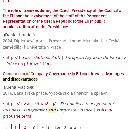
téma
The role of trainees during the Czech Presidency of the Council of
the EU
and
the involvement of the staff of the Permanent
Representation of the Czech Republic to the EU in public
administration after the Presidency.
(Daniel Houdek)
2024, Diplomová práce, Provozně ekonomická fakulta / Česká
zemědělská univerzita v Praze
•
http://theses.cz/id//z5uo1q//
|
European Agrarian Diplomacy /
|
Práce na příbuzné téma
Comparison
of
Company Governance in EU countries - advantages
and disadvantages
(Alena Maslova)
2016, Bakalářská práce, Vysoká škola finanční a správní
•
https://is.vsfs.cz/th/h8lsq/
|
Ekonomika a management /
Business Management
and
Corporate Finance
|
Práce na
příbuzné téma
(celkem 22 prací)
«
1
2
3
»