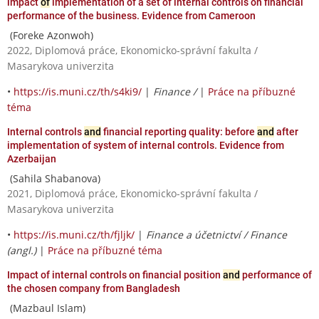
impact
of
implementation of a set of internal controls on financial
performance of the business. Evidence from Cameroon
(Foreke Azonwoh)
2022, Diplomová práce, Ekonomicko-správní fakulta /
Masarykova univerzita
•
https://is.muni.cz/th/s4ki9/
|
Finance /
|
Práce na příbuzné
téma
Internal controls
and
financial reporting quality: before
and
after
implementation of system of internal controls. Evidence from
Azerbaijan
(Sahila Shabanova)
2021, Diplomová práce, Ekonomicko-správní fakulta /
Masarykova univerzita
•
https://is.muni.cz/th/fjljk/
|
Finance a účetnictví / Finance
(angl.)
|
Práce na příbuzné téma
Impact of internal controls on financial position
and
performance of
the chosen company from Bangladesh
(Mazbaul Islam)