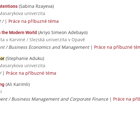
(Sabina Rzayeva)
ntentions
Masarykova univerzita
 /
|
Práce na příbuzné téma
(Ariyo Simeon Adebayo)
n the Modern World
a v Karviné / Slezská univerzita v Opavě
t / Business Economics and Management
|
Práce na příbuzné té
(Stephanie Aduku)
or
Masarykova univerzita
/
|
Práce na příbuzné téma
(Ali Karimli)
ng
í
nt / Business Management and Corporate Finance
|
Práce na př