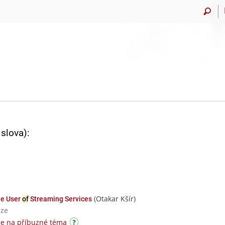
slova):
(Otakar Kšír)
e User
of
Streaming Services
aze
ce na příbuzné téma