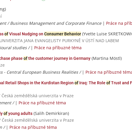
ng)
í
nt / Business Management and Corporate Finance
|
Práce na pří
(Yvette Luise SKRETKOWI
ess
of
Visual Nudging on
Consumer Behavior
á / UNIVERZITA JANA EVANGELISTY PURKYNĚ V ÚSTÍ NAD LABEM
oural studies /
|
Práce na příbuzné téma
(Martina Möstl)
rchase phase
of
the customer journey in Germany
aze
ss - Central European Business Realities /
|
Práce na příbuzné tém
al Retail Shops in the Kurdistan Region
of
Iraq: The Role
of
Trust and F
/ Česká zemědělská univerzita v Praze
ement /
|
Práce na příbuzné téma
(Salih Demirkiran)
dy
of
young adults
/ Česká zemědělská univerzita v Praze
n /
|
Práce na příbuzné téma