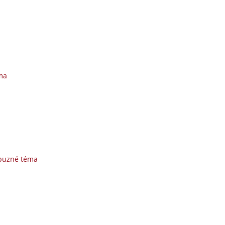
ma
íbuzné téma