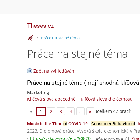
Theses.cz
>
Práce na stejné téma
Práce na stejné téma
Zpět na vyhledávání
Práce na stejné téma (mají shodná klíčová 
Marketing
Klíčová slova abecedně
|
Klíčová slova dle četnosti
(celkem 42 prací)
«
1
2
3
4
5
»
Music in the Time
of
COVID-19 -
Consumer Behavior of
th
2023, Diplomová práce, Vysoká škola ekonomická v Pr
•
https://vskp.vse.cz/eid/90820
|
Management /
|
Prá