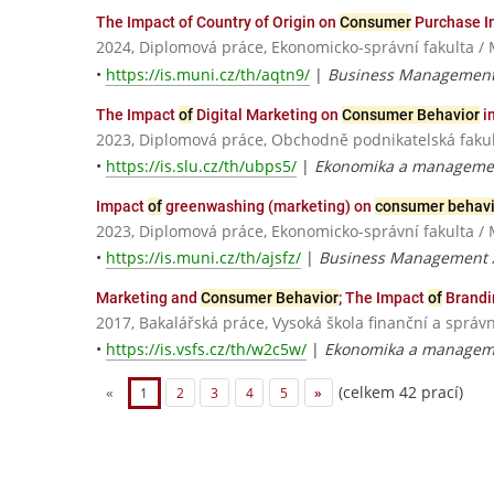
The Impact of Country of Origin on
Consumer
Purchase I
2024, Diplomová práce, Ekonomicko-správní fakulta / 
•
https://is.muni.cz/th/aqtn9/
|
Business Management
The Impact
of
Digital Marketing on
Consumer Behavior
i
2023, Diplomová práce, Obchodně podnikatelská fakult
•
https://is.slu.cz/th/ubps5/
|
Ekonomika a managemen
Impact
of
greenwashing (marketing) on
consumer behavi
2023, Diplomová práce, Ekonomicko-správní fakulta / 
•
https://is.muni.cz/th/ajsfz/
|
Business Management 
Marketing and
Consumer Behavior
; The Impact
of
Brandi
2017, Bakalářská práce, Vysoká škola finanční a správn
•
https://is.vsfs.cz/th/w2c5w/
|
Ekonomika a manageme
(celkem 42 prací)
«
1
2
3
4
5
»