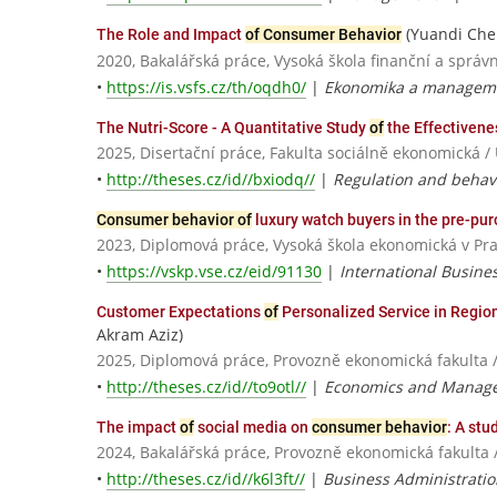
(Yuandi Che
The Role and Impact
of Consumer Behavior
2020, Bakalářská práce, Vysoká škola finanční a správn
•
https://is.vsfs.cz/th/oqdh0/
|
Ekonomika a manageme
The Nutri-Score - A Quantitative Study
of
the Effectiven
2025, Disertační práce, Fakulta sociálně ekonomick
•
http://theses.cz/id//bxiodq//
|
Regulation and behavi
Consumer behavior of
luxury watch buyers in the pre-pu
2023, Diplomová práce, Vysoká škola ekonomická v Pr
•
https://vskp.vse.cz/eid/91130
|
International Busine
Customer Expectations
of
Personalized Service in Region
Akram Aziz)
2025, Diplomová práce, Provozně ekonomická fakulta 
•
http://theses.cz/id//to9otl//
|
Economics and Manag
The impact
of
social media on
consumer behavior
: A stu
2024, Bakalářská práce, Provozně ekonomická fakulta 
•
http://theses.cz/id//k6l3ft//
|
Business Administratio