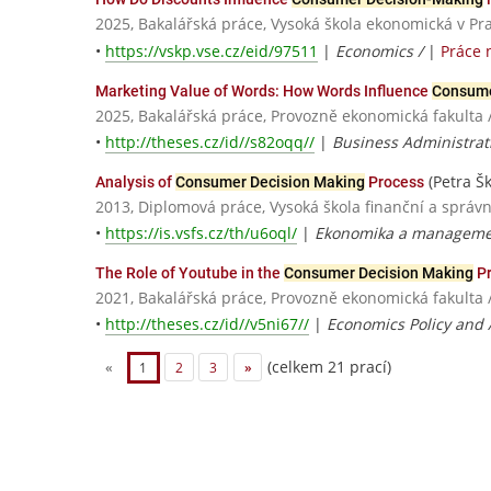
2025, Bakalářská práce, Vysoká škola ekonomická v Pr
•
https://vskp.vse.cz/eid/97511
|
Economics /
|
Práce 
Marketing Value of Words: How Words Influence
Consume
2025, Bakalářská práce, Provozně ekonomická fakulta 
•
http://theses.cz/id//s82oqq//
|
Business Administrat
(Petra Š
Analysis of
Consumer Decision Making
Process
2013, Diplomová práce, Vysoká škola finanční a správn
•
https://is.vsfs.cz/th/u6oql/
|
Ekonomika a managemen
The Role of Youtube in the
Consumer Decision Making
Pr
2021, Bakalářská práce, Provozně ekonomická fakulta 
•
http://theses.cz/id//v5ni67//
|
Economics Policy and 
(celkem 21 prací)
«
1
2
3
»