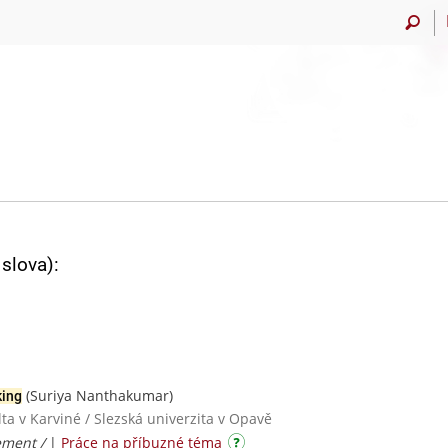
slova):
(Suriya Nanthakumar)
king
a v Karviné / Slezská univerzita v Opavě
ement /
|
Práce na příbuzné téma