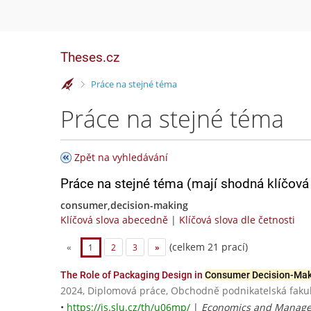
Theses.cz
>
Práce na stejné téma
Práce na stejné téma
Zpět na vyhledávání
Práce na stejné téma (mají shodná klíčová 
consumer,decision-making
Klíčová slova abecedně
|
Klíčová slova dle četnosti
(celkem 21 prací)
«
1
2
3
»
The Role of Packaging Design in
Consumer Decision-Ma
2024, Diplomová práce, Obchodně podnikatelská fakult
•
https://is.slu.cz/th/u06mp/
|
Economics and Manag