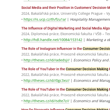
Social Media and their Position in Customers' Decision-
2024, Bakalářská práce, University College Prague – V
•
https://is.ucp.cz/th/fzu1a/
|
Hospitality Management
The Influence of Digital Marketing and Social Media Alg
2024, Diplomová práce, Ekonomická fakulta / VŠB – Te
•
http://hdl.handle.net/10084/153142
|
Marketing a o
The Role of Instagram Influencer in the
Consumer Decisi
2022, Bakalářská práce, Provozně ekonomická fakulta 
•
http://theses.cz/id//adedsj//
|
Economics Policy and 
The Role of YouTuber in the
Consumer Decision Making
2022, Bakalářská práce, Provozně ekonomická fakulta 
•
http://theses.cz/id//0gc3xs//
|
Economics and Mana
The Role of YouTuber in the
Consumer Decision Making
2022, Bakalářská práce, Provozně ekonomická fakulta 
•
http://theses.cz/id//sdte7z//
|
Economics and Mana
How Do Discounts Influence
Consumer Decision-Making