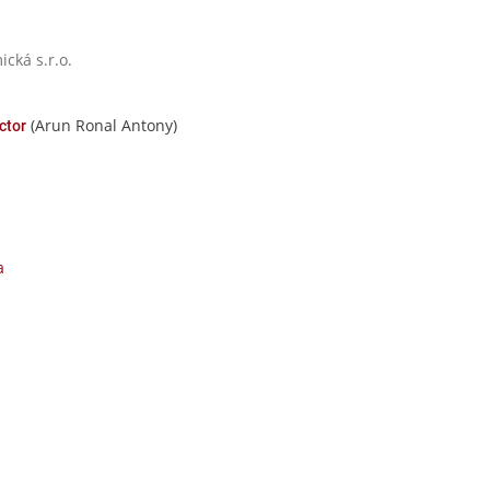
cká s.r.o.
(Arun Ronal Antony)
ctor
a