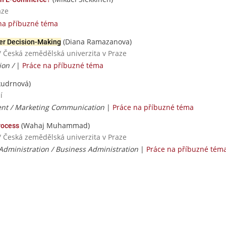
aze
na příbuzné téma
(Diana Ramazanova)
r Decision-Making
/ Česká zemědělská univerzita v Praze
ion /
|
Práce na příbuzné téma
kudrnová)
í
t / Marketing Communication
|
Práce na příbuzné téma
(Wahaj Muhammad)
ocess
/ Česká zemědělská univerzita v Praze
Administration / Business Administration
|
Práce na příbuzné tém