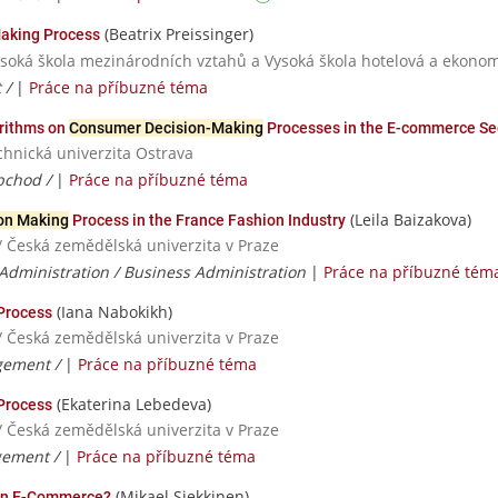
(Beatrix Preissinger)
Making Process
ysoká škola mezinárodních vztahů a Vysoká škola hotelová a ekonomi
 /
|
Práce na příbuzné téma
orithms on
Consumer Decision-Making
Processes in the E-commerce Se
chnická univerzita Ostrava
bchod /
|
Práce na příbuzné téma
(Leila Baizakova)
on Making
Process in the France Fashion Industry
/ Česká zemědělská univerzita v Praze
Administration / Business Administration
|
Práce na příbuzné tém
(Iana Nabokikh)
Process
/ Česká zemědělská univerzita v Praze
gement /
|
Práce na příbuzné téma
(Ekaterina Lebedeva)
Process
/ Česká zemědělská univerzita v Praze
gement /
|
Práce na příbuzné téma
(Mikael Siekkinen)
in E-Commerce?