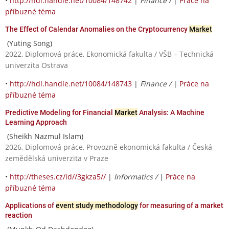
•
http://hdl.handle.net/10084/148742
|
Finance /
|
Práce na
příbuzné téma
The Effect of Calendar Anomalies on the Cryptocurrency
Market
(Yuting Song)
2022, Diplomová práce, Ekonomická fakulta / VŠB – Technická
univerzita Ostrava
•
http://hdl.handle.net/10084/148743
|
Finance /
|
Práce na
příbuzné téma
Predictive Modeling for Financial
Market
Analysis: A Machine
Learning Approach
(Sheikh Nazmul Islam)
2026, Diplomová práce, Provozně ekonomická fakulta / Česká
zemědělská univerzita v Praze
•
http://theses.cz/id//3gkza5//
|
Informatics /
|
Práce na
příbuzné téma
Applications of
event study methodology
for measuring of a market
reaction