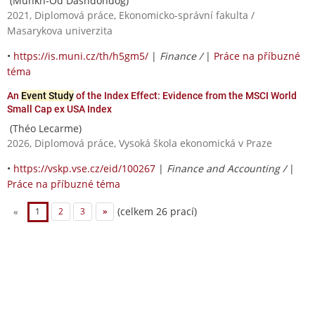
(Munkh-Od Dashdondog)
2021, Diplomová práce, Ekonomicko-správní fakulta /
Masarykova univerzita
•
https://is.muni.cz/th/h5gm5/
|
Finance /
|
Práce na příbuzné
téma
An
Event Study
of the Index Effect: Evidence from the MSCI World
Small Cap ex USA Index
(Théo Lecarme)
2026, Diplomová práce, Vysoká škola ekonomická v Praze
•
https://vskp.vse.cz/eid/100267
|
Finance and Accounting /
|
Práce na příbuzné téma
(celkem 26 prací)
«
1
2
3
»