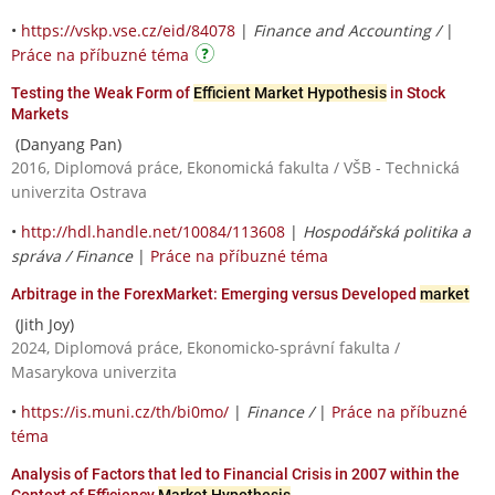
•
https://vskp.vse.cz/eid/84078
|
Finance and Accounting /
|
Práce na příbuzné téma
Testing the Weak Form of
Efficient Market Hypothesis
in Stock
Markets
(Danyang Pan)
2016, Diplomová práce, Ekonomická fakulta / VŠB - Technická
univerzita Ostrava
•
http://hdl.handle.net/10084/113608
|
Hospodářská politika a
správa / Finance
|
Práce na příbuzné téma
Arbitrage in the ForexMarket: Emerging versus Developed
market
(Jith Joy)
2024, Diplomová práce, Ekonomicko-správní fakulta /
Masarykova univerzita
•
https://is.muni.cz/th/bi0mo/
|
Finance /
|
Práce na příbuzné
téma
Analysis of Factors that led to Financial Crisis in 2007 within the
Context of Efficiency
Market Hypothesis