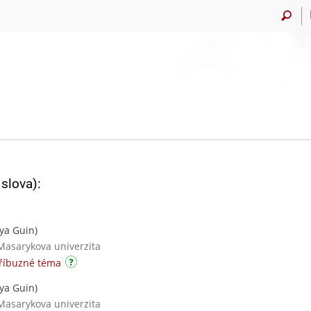
slova):
ya Guin)
Masarykova univerzita
příbuzné téma
ya Guin)
Masarykova univerzita