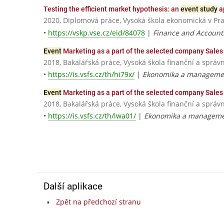
Testing the efficient market hypothesis: an
event study
a
2020, Diplomová práce, Vysoká škola ekonomická v Pr
•
https://vskp.vse.cz/eid/84078
|
Finance and Account
Event
Marketing as a part of the selected company Sale
2018, Bakalářská práce, Vysoká škola finanční a správn
•
https://is.vsfs.cz/th/hi79x/
|
Ekonomika a management
Event
Marketing as a part of the selected company Sale
2018, Bakalářská práce, Vysoká škola finanční a správn
•
https://is.vsfs.cz/th/lwa01/
|
Ekonomika a manageme
Další aplikace
Zpět na předchozí stranu