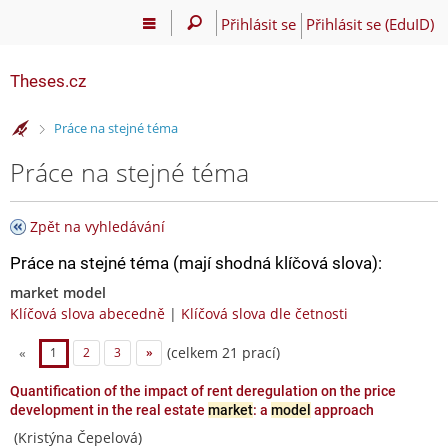
Přihlásit se
Přihlásit se (EduID)
Theses.cz
>
Práce na stejné téma
Práce na stejné téma
Zpět na vyhledávání
Práce na stejné téma (mají shodná klíčová slova):
market model
Klíčová slova abecedně
|
Klíčová slova dle četnosti
(celkem 21 prací)
«
1
2
3
»
Quantification of the impact of rent deregulation on the price
development in the real estate
market
: a
model
approach
(Kristýna Čepelová)