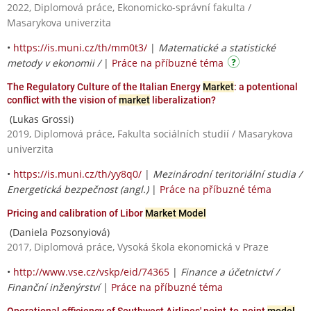
2022, Diplomová práce, Ekonomicko-správní fakulta /
Masarykova univerzita
•
https://is.muni.cz/th/mm0t3/
|
Matematické a statistické
metody v ekonomii /
|
Práce na příbuzné téma
The Regulatory Culture of the Italian Energy
Market
: a potentional
conflict with the vision of
market
liberalization?
(Lukas Grossi)
2019, Diplomová práce, Fakulta sociálních studií / Masarykova
univerzita
•
https://is.muni.cz/th/yy8q0/
|
Mezinárodní teritoriální studia /
Energetická bezpečnost (angl.)
|
Práce na příbuzné téma
Pricing and calibration of Libor
Market Model
(Daniela Pozsonyiová)
2017, Diplomová práce, Vysoká škola ekonomická v Praze
•
http://www.vse.cz/vskp/eid/74365
|
Finance a účetnictví /
Finanční inženýrství
|
Práce na příbuzné téma
Operational efficiency of Southwest Airlines' point-to-point
model