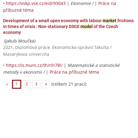
•
https://vskp.vse.cz/eid/93043
|
Ekonomie /
|
Práce na
příbuzné téma
Development of a small open economy with labour
market
frictions
in times of crisis : Non-stationary DSGE
model
of the Czech
economy
(Jakub Moučka)
2021, Diplomová práce, Ekonomicko-správní fakulta /
Masarykova univerzita
•
https://is.muni.cz/th/nh78l/
|
Matematické a statistické
metody v ekonomii /
|
Práce na příbuzné téma
(celkem 21 prací)
«
1
2
3
»