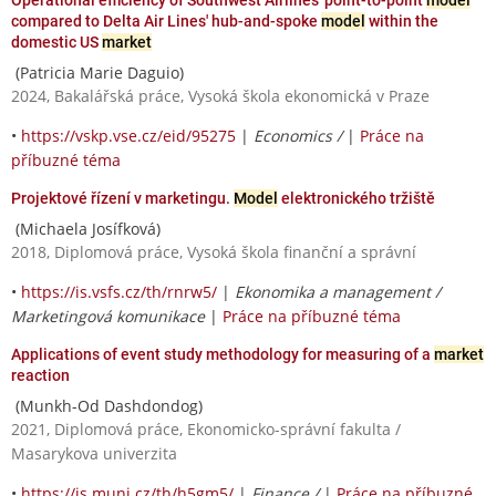
compared to Delta Air Lines' hub-and-spoke
model
within the
domestic US
market
(Patricia Marie Daguio)
2024, Bakalářská práce, Vysoká škola ekonomická v Praze
•
https://vskp.vse.cz/eid/95275
|
Economics /
|
Práce na
příbuzné téma
Projektové řízení v marketingu.
Model
elektronického tržiště
(Michaela Josífková)
2018, Diplomová práce, Vysoká škola finanční a správní
•
https://is.vsfs.cz/th/rnrw5/
|
Ekonomika a management /
Marketingová komunikace
|
Práce na příbuzné téma
Applications of event study methodology for measuring of a
market
reaction
(Munkh-Od Dashdondog)
2021, Diplomová práce, Ekonomicko-správní fakulta /
Masarykova univerzita
•
https://is.muni.cz/th/h5gm5/
|
Finance /
|
Práce na příbuzné