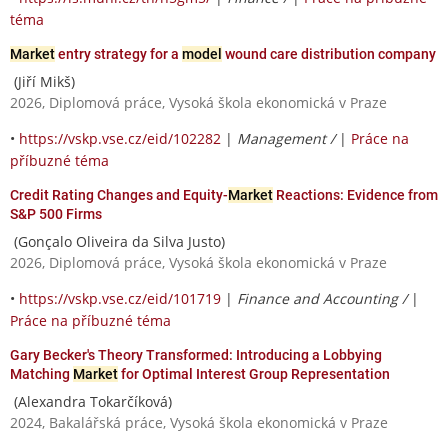
téma
Market
entry strategy for a
model
wound care distribution company
(Jiří Mikš)
2026, Diplomová práce, Vysoká škola ekonomická v Praze
•
https://vskp.vse.cz/eid/102282
|
Management /
|
Práce na
příbuzné téma
Credit Rating Changes and Equity-
Market
Reactions: Evidence from
S&P 500 Firms
(Gonçalo Oliveira da Silva Justo)
2026, Diplomová práce, Vysoká škola ekonomická v Praze
•
https://vskp.vse.cz/eid/101719
|
Finance and Accounting /
|
Práce na příbuzné téma
Gary Becker's Theory Transformed: Introducing a Lobbying
Matching
Market
for Optimal Interest Group Representation
(Alexandra Tokarčíková)
2024, Bakalářská práce, Vysoká škola ekonomická v Praze