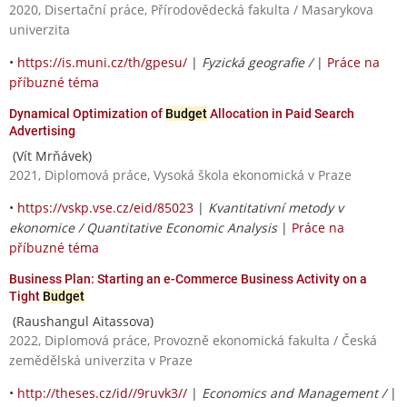
2020, Disertační práce, Přírodovědecká fakulta / Masarykova
univerzita
•
https://is.muni.cz/th/gpesu/
|
Fyzická geografie /
|
Práce na
příbuzné téma
Dynamical Optimization of
Budget
Allocation in Paid Search
Advertising
(Vít Mrňávek)
2021, Diplomová práce, Vysoká škola ekonomická v Praze
•
https://vskp.vse.cz/eid/85023
|
Kvantitativní metody v
ekonomice / Quantitative Economic Analysis
|
Práce na
příbuzné téma
Business Plan: Starting an e-Commerce Business Activity on a
Tight
Budget
(Raushangul Aitassova)
2022, Diplomová práce, Provozně ekonomická fakulta / Česká
zemědělská univerzita v Praze
•
http://theses.cz/id//9ruvk3//
|
Economics and Management /
|