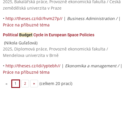
2025, Bakalářská práce, Provozně ekonomická fakulta / Česká
zemědělská univerzita v Praze
•
http://theses.cz/id//hvm27p//
|
Business Administration /
|
Práce na příbuzné téma
Political
Budget
Cycle in European Space Policies
(Nikola Guľašová)
2025, Diplomová práce, Provozně ekonomická fakulta /
Mendelova univerzita v Brně
•
http://theses.cz/id//yptebh//
|
Ekonomika a management /
|
Práce na příbuzné téma
(celkem 20 prací)
«
1
2
»