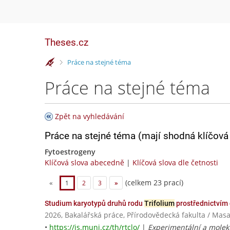
Theses.cz
>
Práce na stejné téma
Práce na stejné téma
Zpět na vyhledávání
Práce na stejné téma (mají shodná klíčová 
Fytoestrogeny
Klíčová slova abecedně
|
Klíčová slova dle četnosti
(celkem 23 prací)
«
1
2
3
»
Studium karyotypů druhů rodu
Trifolium
prostřednictvím
2026, Bakalářská práce, Přírodovědecká fakulta / Masa
•
https://is.muni.cz/th/rtclo/
|
Experimentální a moleku