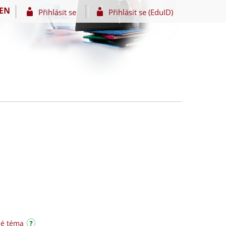
EN
Přihlásit se
Přihlásit se (EduID)
né téma