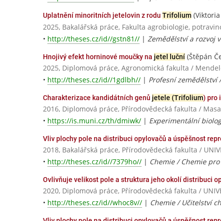
(Viktori
Uplatnění minoritních jetelovin z rodu
Trifolium
2025, Bakalářská práce, Fakulta agrobiologie, potravi
•
http://theses.cz/id//gstn81//
|
Zemědělství a rozvoj 
(Štěpán Č
Hnojivý efekt horninové moučky na
jetel luční
2025, Diplomová práce, Agronomická fakulta / Mendel
•
http://theses.cz/id//1gdlbh//
|
Profesní zemědělství 
Charakterizace kandidátních genů
jetele (Trifolium
) pro 
2016, Diplomová práce, Přírodovědecká fakulta / Masa
•
https://is.muni.cz/th/dmiwk/
|
Experimentální biolog
Vliv plochy pole na distribuci opylovačů a úspěšnost re
2018, Bakalářská práce, Přírodovědecká fakulta / 
•
http://theses.cz/id//7379ho//
|
Chemie / Chemie pro 
Ovlivňuje velikost pole a struktura jeho okolí distribuci 
2020, Diplomová práce, Přírodovědecká fakulta / U
•
http://theses.cz/id//whoc8v//
|
Chemie / Učitelství c
Vliv plochy pole na distribuci opylovačů a úspěšnost rep