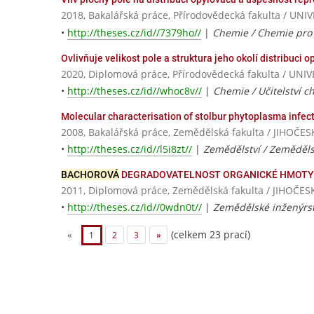
2018, Bakalářská práce, Přírodovědecká fakulta / 
•
http://theses.cz/id//7379ho//
|
Chemie / Chemie pro 
Ovlivňuje velikost pole a struktura jeho okolí distribuci 
2020, Diplomová práce, Přírodovědecká fakulta / U
•
http://theses.cz/id//whoc8v//
|
Chemie / Učitelství c
Molecular characterisation of stolbur phytoplasma infec
2008, Bakalářská práce, Zemědělská fakulta / JIHOČ
•
http://theses.cz/id//l5i8zt//
|
Zemědělství / Zeměděls
BACHOROVÁ
DEGRADOVATELNOST ORGANICKÉ HMOTY 
2011, Diplomová práce, Zemědělská fakulta / JIHOČ
•
http://theses.cz/id//0wdn0t//
|
Zemědělské inženýrst
(celkem 23 prací)
«
1
2
3
»