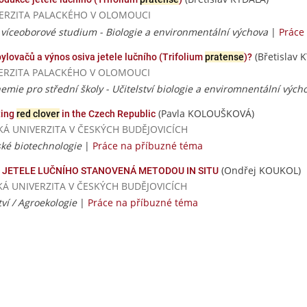
UNIVERZITA PALACKÉHO V OLOMOUCI
víceoborové studium - Biologie a environmentální výchova
|
Práce
(Břetislav 
opylovačů a výnos osiva jetele lučního (Trifolium
pratense
)?
NIVERZITA PALACKÉHO V OLOMOUCI
hemie pro střední školy - Učitelství biologie a enviromnentální vých
(Pavla KOLOUŠKOVÁ)
ting
red clover
in the Czech Republic
ESKÁ UNIVERZITA V ČESKÝCH BUDĚJOVICÍCH
ké biotechnologie
|
Práce na příbuzné téma
(Ondřej KOUKOL)
JETELE LUČNÍHO STANOVENÁ METODOU IN SITU
ESKÁ UNIVERZITA V ČESKÝCH BUDĚJOVICÍCH
ví / Agroekologie
|
Práce na příbuzné téma