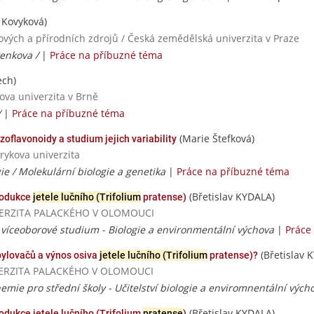
a Kovyková)
nových a přírodních zdrojů / Česká zemědělská univerzita v Praze
venkova /
|
Práce na příbuzné téma
ech)
ova univerzita v Brně
/
|
Práce na příbuzné téma
(Marie Štefková)
izoflavonoidy a studium jejich variability
rykova univerzita
ie / Molekulární biologie a genetika
|
Práce na příbuzné téma
(Břetislav KYDALA)
produkce
jetele lučního (Trifolium
pratense)
UNIVERZITA PALACKÉHO V OLOMOUCI
víceoborové studium - Biologie a environmentální výchova
|
Práce
(Břetislav 
opylovačů a výnos osiva
jetele lučního (Trifolium
pratense)?
NIVERZITA PALACKÉHO V OLOMOUCI
hemie pro střední školy - Učitelství biologie a enviromnentální vých
(Břetislav KYDALA)
rodukce jetele lučního (Trifolium
pratense
)