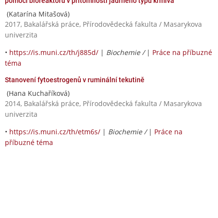
pomoci bioreaktoru v přítomnosti jadrného typu krmiva
(Katarína Mitašová)
2017, Bakalářská práce, Přírodovědecká fakulta / Masarykova
univerzita
•
https://is.muni.cz/th/j885d/
|
Biochemie /
|
Práce na příbuzné
téma
Stanovení fytoestrogenů v ruminální tekutině
(Hana Kuchaříková)
2014, Bakalářská práce, Přírodovědecká fakulta / Masarykova
univerzita
•
https://is.muni.cz/th/etm6s/
|
Biochemie /
|
Práce na
příbuzné téma