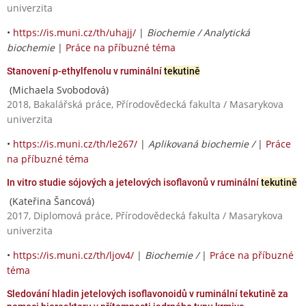
univerzita
•
https://is.muni.cz/th/uhajj/
|
Biochemie / Analytická
biochemie
|
Práce na příbuzné téma
Stanovení p-ethylfenolu v ruminální
tekutině
(Michaela Svobodová)
2018, Bakalářská práce, Přírodovědecká fakulta / Masarykova
univerzita
•
https://is.muni.cz/th/le267/
|
Aplikovaná biochemie /
|
Práce
na příbuzné téma
In vitro studie sójových a jetelových isoflavonů v ruminální
tekutině
(Kateřina Šancová)
2017, Diplomová práce, Přírodovědecká fakulta / Masarykova
univerzita
•
https://is.muni.cz/th/ljov4/
|
Biochemie /
|
Práce na příbuzné
téma
Sledování hladin jetelových isoflavonoidů v ruminální tekutině za