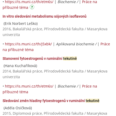
•
https://is.muni.cz/th/etm6s/
|
Biochemie /
|
Práce na
příbuzné téma
In vitro sledování metabolismu sójových isoflavonů
(Erik Norbert Leško)
2016, Bakalářská práce, Přírodovědecká fakulta / Masarykova
univerzita
•
https://is.muni.cz/th/j5xbk/
|
Aplikovaná biochemie /
|
Práce
na příbuzné téma
Stanovení fytoestrogenů v ruminální
tekutině
(Hana Kuchaříková)
2014, Bakalářská práce, Přírodovědecká fakulta / Masarykova
univerzita
•
https://is.muni.cz/th/etm6s/
|
Biochemie /
|
Práce na
příbuzné téma
Sledování změn hladiny fytoestrogenů v ruminální
tekutině
(Adéla Osičková)
2015, Diplomová práce, Přírodovědecká fakulta / Masarykova