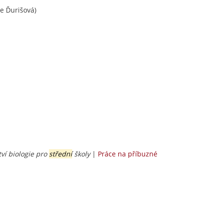
e Ďurišová)
tví biologie pro
střední
školy
|
Práce na příbuzné