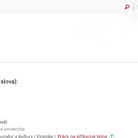
slova):
ová)
va univerzita
umění a kultury / Estetika
|
Práce na příbuzné téma