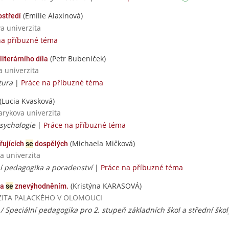
(Emílie Alaxinová)
ostředí
va univerzita
na příbuzné téma
(Petr Bubeníček)
literárního díla
a univerzita
atura
|
Práce na příbuzné téma
(Lucia Kvasková)
sarykova univerzita
psychologie
|
Práce na příbuzné téma
(Michaela Mičková)
řujících
se
dospělých
a univerzita
ní pedagogika a poradenství
|
Práce na příbuzné téma
(Kristýna KARASOVÁ)
ka
se
znevýhodněním.
VERZITA PALACKÉHO V OLOMOUCI
/ Speciální pedagogika pro 2. stupeň základních škol a střední ško