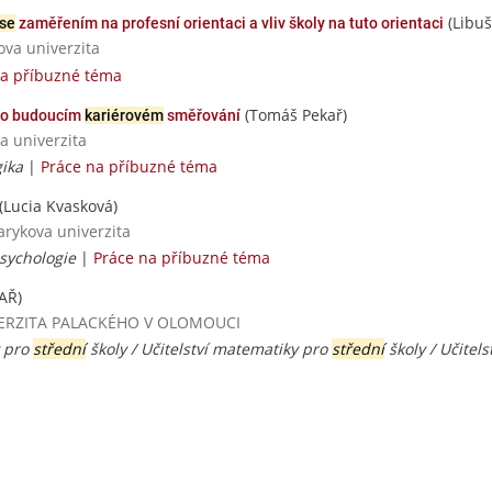
(Libuš
se
zaměřením na profesní orientaci a vliv školy na tuto orientaci
ova univerzita
na příbuzné téma
(Tomáš Pekař)
í o budoucím
kariérovém
směřování
a univerzita
ika
|
Práce na příbuzné téma
(Lucia Kvasková)
sarykova univerzita
psychologie
|
Práce na příbuzné téma
AŘ)
NIVERZITA PALACKÉHO V OLOMOUCI
y pro
střední
školy / Učitelství matematiky pro
střední
školy / Učitels