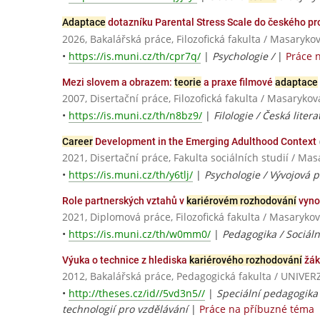
Adaptace
dotazníku Parental Stress Scale do českého pr
2026, Bakalářská práce, Filozofická fakulta / Masaryko
•
https://is.muni.cz/th/cpr7q/
|
Psychologie /
|
Práce 
Mezi slovem a obrazem:
teorie
a praxe filmové
adaptace
2007, Disertační práce, Filozofická fakulta / Masarykov
•
https://is.muni.cz/th/n8bz9/
|
Filologie / Česká liter
Career
Development in the Emerging Adulthood Context
2021, Disertační práce, Fakulta sociálních studií / Ma
•
https://is.muni.cz/th/y6tlj/
|
Psychologie / Vývojová 
Role partnerských vztahů v
kariérovém rozhodování
vyno
2021, Diplomová práce, Filozofická fakulta / Masarykov
•
https://is.muni.cz/th/w0mm0/
|
Pedagogika / Sociál
Výuka o technice z hlediska
kariérového rozhodování
žá
2012, Bakalářská práce, Pedagogická fakulta / UNI
•
http://theses.cz/id//5vd3n5//
|
Speciální pedagogika 
technologií pro vzdělávání
|
Práce na příbuzné téma