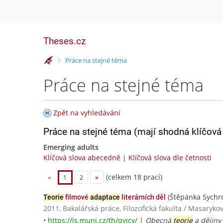
Theses.cz
>
Práce na stejné téma
Práce na stejné téma
Zpět na vyhledávání
Práce na stejné téma (mají shodná klíčová 
Emerging adults
Klíčová slova abecedně
|
Klíčová slova dle četnosti
(celkem 18 prací)
«
1
2
»
(Štěpánka Sychr
Teorie
filmové
adaptace
literárních děl
2011, Bakalářská práce, Filozofická fakulta / Masaryko
•
https://is.muni.cz/th/qyjcy/
|
Obecná
teorie
a dějiny 