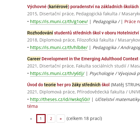
Výchovné (
kariérové
) poradenství na základních školách
2015, Disertační práce, Pedagogická fakulta / Masaryk
•
https://is.muni.cz/th/g1oev/
|
Pedagogika /
|
Práce 
Rozhodování
studentů středních škol v oboru Hotelnictv
2018, Diplomová práce, Filozofická fakulta / Masarykov
•
https://is.muni.cz/th/hlb8e/
|
Pedagogika / Andragog
Career
Development in the Emerging Adulthood Context
2021, Disertační práce, Fakulta sociálních studií / Ma
•
https://is.muni.cz/th/y6tlj/
|
Psychologie / Vývojová 
(Matěj STRUH
Úvod do
teorie
her pro
žáky středních
škol
2021, Diplomová práce, Přírodovědecká fakulta / U
•
http://theses.cz/id//wskq50//
|
Učitelství matematik
téma
(celkem 18 prací)
«
1
2
»