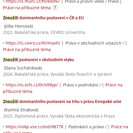
•
https://is.muni.cz/th/ko0f6/
|
Právo a právní věda / Právo
|
Práce na příbuzné téma
Zneužití
dominantního postavení v ČR a EU
(Jitka Honsová)
2022, Bakalářská práce, CEVRO Univerzita
•
https://is.cevro.cz/th/mavti/
|
Právo v obchodních vztazích /
|
Práce na příbuzné téma
Zneužití
postavení v obchodním styku
(Dana Suchánková)
2026, Bakalářská práce, Vysoká škola finanční a správní
•
https://is.vsfs.cz/th/x99yp/
|
Právo v podnikání /
|
Práce na
příbuzné téma
Zneužití
dominantního postavení na trhu v právu Evropské unie
(Kamila Straková)
2025, Diplomová práce, Vysoká škola ekonomická v Praze
•
https://vskp.vse.cz/eid/98778
|
Podnikání a právo /
|
Práce na