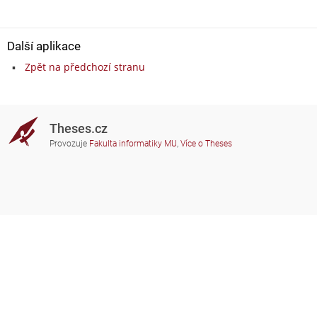
Další aplikace
Zpět na předchozí stranu
Theses.cz
Provozuje
Fakulta informatiky MU
,
Více o Theses
Potřebujete poradit?
Zapojené školy
theses@fi.muni.cz
Správci zapojených škol
Nápověda
Soukromí
Často kladené dotazy
Přístupnost