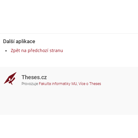
Další aplikace
Zpět na předchozí stranu
Theses.cz
Provozuje
Fakulta informatiky MU
,
Více o Theses
Potřebujete poradit?
Zapojené školy
theses@fi.muni.cz
Správci zapojených škol