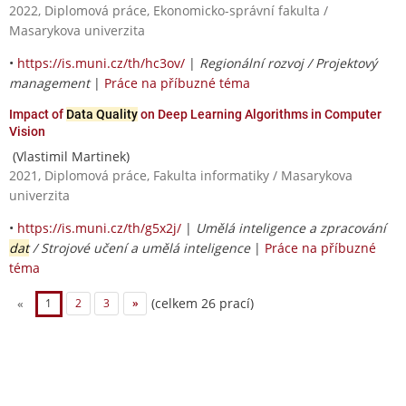
2022, Diplomová práce, Ekonomicko-správní fakulta /
Masarykova univerzita
•
https://is.muni.cz/th/hc3ov/
|
Regionální rozvoj / Projektový
management
|
Práce na příbuzné téma
Impact of
Data Quality
on Deep Learning Algorithms in Computer
Vision
(Vlastimil Martinek)
2021, Diplomová práce, Fakulta informatiky / Masarykova
univerzita
•
https://is.muni.cz/th/g5x2j/
|
Umělá inteligence a zpracování
dat
/ Strojové učení a umělá inteligence
|
Práce na příbuzné
téma
(celkem 26 prací)
«
1
2
3
»