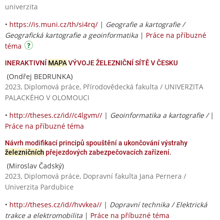
univerzita
•
https://is.muni.cz/th/si4rq/
|
Geografie a kartografie /
Geografická kartografie a geoinformatika
|
Práce na příbuzné
téma
INERAKTIVNÍ
MAPA
VÝVOJE ŽELEZNIČNÍ SÍTĚ V ČESKU
(Ondřej BEDRUNKA)
2023, Diplomová práce, Přírodovědecká fakulta / UNIVERZITA
PALACKÉHO V OLOMOUCI
•
http://theses.cz/id//c4lgvm//
|
Geoinformatika a kartografie /
|
Práce na příbuzné téma
Návrh modifikací principů spouštění a ukončování výstrahy
železničních
přejezdových zabezpečovacích zařízení.
(Miroslav Čadský)
2023, Diplomová práce, Dopravní fakulta Jana Pernera /
Univerzita Pardubice
•
http://theses.cz/id//hvvkea//
|
Dopravní technika / Elektrická
trakce a elektromobilita
|
Práce na příbuzné téma