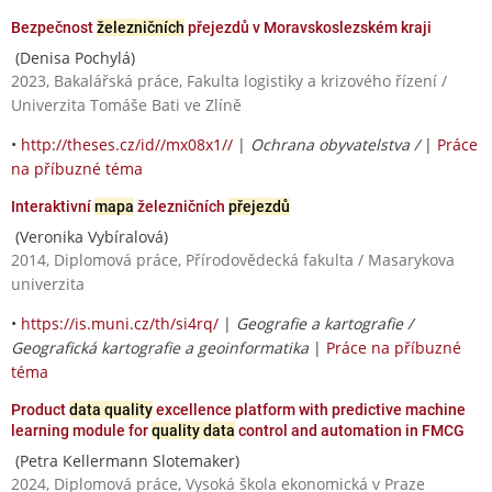
Bezpečnost
železničních
přejezdů v Moravskoslezském kraji
(Denisa Pochylá)
2023, Bakalářská práce, Fakulta logistiky a krizového řízení /
Univerzita Tomáše Bati ve Zlíně
•
http://theses.cz/id//mx08x1//
|
Ochrana obyvatelstva /
|
Práce
na příbuzné téma
Interaktivní
mapa
železničních
přejezdů
(Veronika Vybíralová)
2014, Diplomová práce, Přírodovědecká fakulta / Masarykova
univerzita
•
https://is.muni.cz/th/si4rq/
|
Geografie a kartografie /
Geografická kartografie a geoinformatika
|
Práce na příbuzné
téma
Product
data quality
excellence platform with predictive machine
learning module for
quality data
control and automation in FMCG
(Petra Kellermann Slotemaker)
2024, Diplomová práce, Vysoká škola ekonomická v Praze