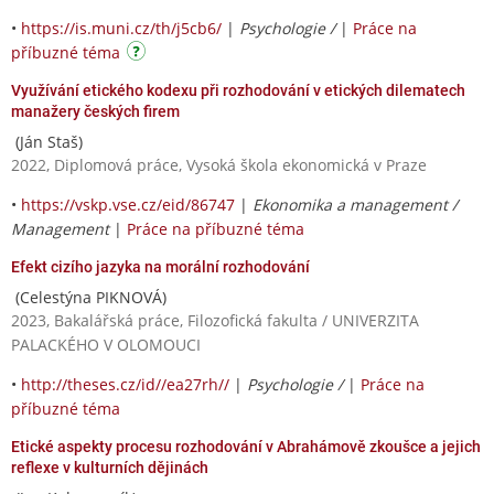
•
https://is.muni.cz/th/j5cb6/
|
Psychologie /
|
Práce na
příbuzné téma
Využívání etického kodexu při rozhodování v etických dilematech
manažery českých firem
(Ján Staš)
2022, Diplomová práce, Vysoká škola ekonomická v Praze
•
https://vskp.vse.cz/eid/86747
|
Ekonomika a management /
Management
|
Práce na příbuzné téma
Efekt cizího jazyka na morální rozhodování
(Celestýna PIKNOVÁ)
2023, Bakalářská práce, Filozofická fakulta / UNIVERZITA
PALACKÉHO V OLOMOUCI
•
http://theses.cz/id//ea27rh//
|
Psychologie /
|
Práce na
příbuzné téma
Etické aspekty procesu rozhodování v Abrahámově zkoušce a jejich
reflexe v kulturních dějinách