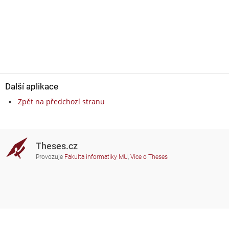
Další aplikace
Zpět na předchozí stranu
Theses.cz
Provozuje
Fakulta informatiky MU
,
Více o Theses
Potřebujete poradit?
Zapojené školy
theses@fi.muni.cz
Správci zapojených škol