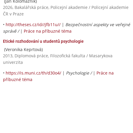
(Jan Kolomazník)
2026, Bakalářská práce, Policejní akademie / Policejní akademie
ČR v Praze
•
http://theses.cz/id//jfb11u//
|
Bezpečnostní aspekty ve veřejné
správě /
|
Práce na příbuzné téma
Etické rozhodování u studentů psychologie
(Veronika Keprtová)
2013, Diplomová práce, Filozofická fakulta / Masarykova
univerzita
•
https://is.muni.cz/th/d30o4/
|
Psychologie /
|
Práce na
příbuzné téma