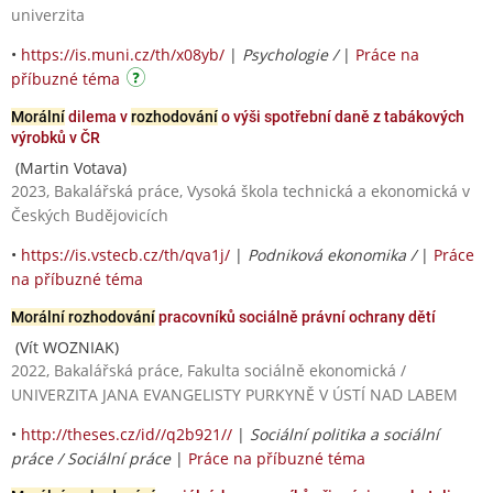
univerzita
•
https://is.muni.cz/th/x08yb/
|
Psychologie /
|
Práce na
příbuzné téma
Morální
dilema v
rozhodování
o výši spotřební daně z tabákových
výrobků v ČR
(Martin Votava)
2023, Bakalářská práce, Vysoká škola technická a ekonomická v
Českých Budějovicích
•
https://is.vstecb.cz/th/qva1j/
|
Podniková ekonomika /
|
Práce
na příbuzné téma
Morální rozhodování
pracovníků sociálně právní ochrany dětí
(Vít WOZNIAK)
2022, Bakalářská práce, Fakulta sociálně ekonomická /
UNIVERZITA JANA EVANGELISTY PURKYNĚ V ÚSTÍ NAD LABEM
•
http://theses.cz/id//q2b921//
|
Sociální politika a sociální
práce / Sociální práce
|
Práce na příbuzné téma