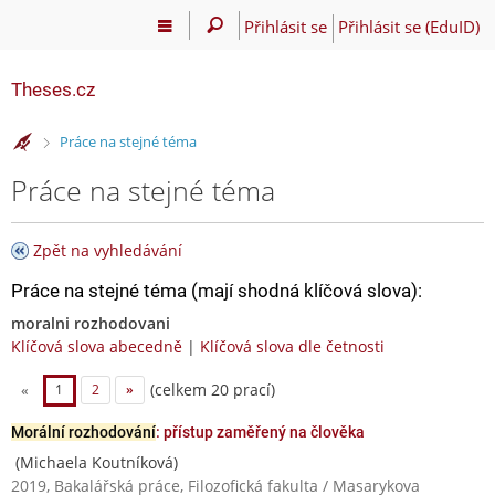
Přihlásit se
Přihlásit se (EduID)
Theses.cz
>
Práce na stejné téma
Práce na stejné téma
Zpět na vyhledávání
Práce na stejné téma (mají shodná klíčová slova):
moralni rozhodovani
Klíčová slova abecedně
|
Klíčová slova dle četnosti
(celkem 20 prací)
«
1
2
»
Morální rozhodování
: přístup zaměřený na člověka
(Michaela Koutníková)
2019, Bakalářská práce, Filozofická fakulta / Masarykova