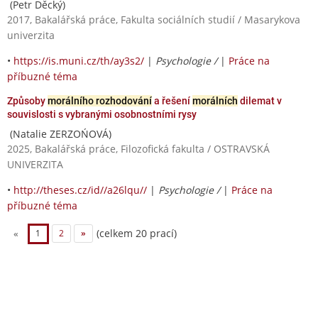
(Petr Děcký)
2017, Bakalářská práce, Fakulta sociálních studií / Masarykova
univerzita
•
https://is.muni.cz/th/ay3s2/
|
Psychologie /
|
Práce na
příbuzné téma
Způsoby
morálního rozhodování
a řešení
morálních
dilemat v
souvislosti s vybranými osobnostními rysy
(Natalie ZERZOŃOVÁ)
2025, Bakalářská práce, Filozofická fakulta / OSTRAVSKÁ
UNIVERZITA
•
http://theses.cz/id//a26lqu//
|
Psychologie /
|
Práce na
příbuzné téma
(celkem 20 prací)
«
1
2
»