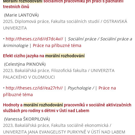
Morální rozhodování
sociálních pracovníků při práci s pachateli
trestních činů
(Marie LANTOVÁ)
2025, Diplomová práce, Fakulta sociálních studií / OSTRAVSKÁ
UNIVERZITA
•
http://theses.cz/id//d7dc4v//
|
Sociální práce / Sociální práce a
kriminologie
|
Práce na příbuzné téma
Efekt cizího jazyka na
morální rozhodování
(Celestýna PIKNOVÁ)
2023, Bakalářská práce, Filozofická fakulta / UNIVERZITA
PALACKÉHO V OLOMOUCI
•
http://theses.cz/id//ea27rh//
|
Psychologie /
|
Práce na
příbuzné téma
Hodnoty a
morální rozhodování
pracovníků v sociálně aktivizačních
službách pro rodiny s dětmi v Ústí nad Labem
(Vanessa ŠKORPILOVÁ)
2023, Bakalářská práce, Fakulta sociálně ekonomická /
UNIVERZITA JANA EVANGELISTY PURKYNĚ V ÚSTÍ NAD LABEM