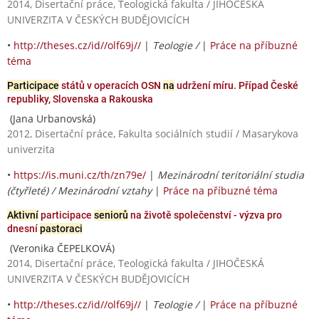
2014, Disertační práce, Teologická fakulta / JIHOČESKÁ
UNIVERZITA V ČESKÝCH BUDĚJOVICÍCH
•
http://theses.cz/id//olf69j//
|
Teologie /
|
Práce na příbuzné
téma
Participace
států v operacích OSN
na
udržení míru. Případ České
republiky, Slovenska a Rakouska
(Jana Urbanovská)
2012, Disertační práce, Fakulta sociálních studií / Masarykova
univerzita
•
https://is.muni.cz/th/zn79e/
|
Mezinárodní teritoriální studia
(čtyřleté) / Mezinárodní vztahy
|
Práce na příbuzné téma
Aktivní
participace
seniorů
na životě společenství - výzva pro
dnesní
pastoraci
(Veronika ČEPELKOVÁ)
2014, Disertační práce, Teologická fakulta / JIHOČESKÁ
UNIVERZITA V ČESKÝCH BUDĚJOVICÍCH
•
http://theses.cz/id//olf69j//
|
Teologie /
|
Práce na příbuzné