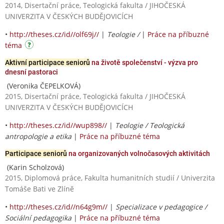
2014, Disertační práce, Teologická fakulta / JIHOČESKÁ
UNIVERZITA V ČESKÝCH BUDĚJOVICÍCH
•
http://theses.cz/id//olf69j//
|
Teologie /
|
Práce na příbuzné
téma
Aktivní participace seniorů
na životě společenství - výzva pro
dnesní pastoraci
(Veronika ČEPELKOVÁ)
2015, Disertační práce, Teologická fakulta / JIHOČESKÁ
UNIVERZITA V ČESKÝCH BUDĚJOVICÍCH
•
http://theses.cz/id//wup898//
|
Teologie / Teologická
antropologie a etika
|
Práce na příbuzné téma
Participace seniorů
na organizovaných volnočasových aktivitách
(Karin Scholzová)
2015, Diplomová práce, Fakulta humanitních studií / Univerzita
Tomáše Bati ve Zlíně
•
http://theses.cz/id//n64g9m//
|
Specializace v pedagogice /
Sociální pedagogika
|
Práce na příbuzné téma