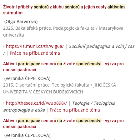
Životní příběhy
seniorů
z klubu
seniorů
a jejich cesty
aktivním
stárnutím
(Olga Barvířová)
2025, Bakalářská práce, Pedagogická fakulta / Masarykova
univerzita
•
https://is.muni.cz/th/wlg6a/
|
Sociální pedagogika a volný čas
/
|
Práce na příbuzné téma
Aktivní
participace
seniorů
na
životě
společenství
- výzva pro
dnesní pastoraci
(Veronika ČEPELKOVÁ)
2015, Disertační práce, Teologická fakulta / JIHOČESKÁ
UNIVERZITA V ČESKÝCH BUDĚJOVICÍCH
•
http://theses.cz/id//wup898//
|
Teologie / Teologická
antropologie a etika
|
Práce na příbuzné téma
Aktivní
participace
seniorů
na
životě
společenství
- výzva pro
dnesní pastoraci
(Veronika ČEPELKOVÁ)