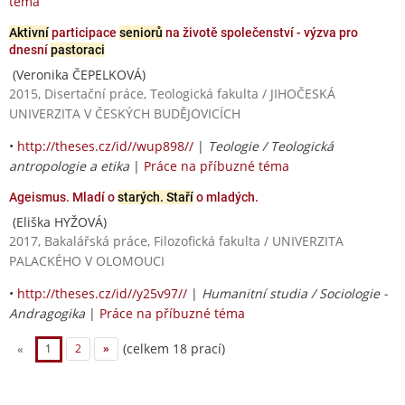
téma
Aktivní
participace
seniorů
na životě společenství - výzva pro
dnesní
pastoraci
(Veronika ČEPELKOVÁ)
2015, Disertační práce, Teologická fakulta / JIHOČESKÁ
UNIVERZITA V ČESKÝCH BUDĚJOVICÍCH
•
http://theses.cz/id//wup898//
|
Teologie / Teologická
antropologie a etika
|
Práce na příbuzné téma
Ageismus. Mladí o
starých. Staří
o mladých.
(Eliška HYŽOVÁ)
2017, Bakalářská práce, Filozofická fakulta / UNIVERZITA
PALACKÉHO V OLOMOUCI
•
http://theses.cz/id//y25v97//
|
Humanitní studia / Sociologie -
Andragogika
|
Práce na příbuzné téma
(celkem 18 prací)
«
1
2
»