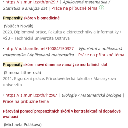
•
https://is.muni.cz/th/pn29j/
|
Aplikovaná matematika /
Statistika a analýza dat
|
Práce na příbuzné téma
Propensity
skóre v biomedicíně
(Vojtěch Novák)
2023, Diplomová práce, Fakulta elektrotechniky a informatiky /
VŠB – Technická univerzita Ostrava
•
http://hdl.handle.net/10084/150327
|
Výpočetní a aplikovaná
matematika / Aplikovaná matematika
|
Práce na příbuzné téma
Propensity
skóre: nové dimense v analýze mortaliních dat
(Simona Littnerová)
2011, Rigorózní práce, Přírodovědecká fakulta / Masarykova
univerzita
•
https://is.muni.cz/th/l1zx8/
|
Biologie / Matematická biologie
|
Práce na příbuzné téma
Párování pomocí propenzitních skórů v kontrafaktuální dopadové
evaluaci
(Michaela Poláková)