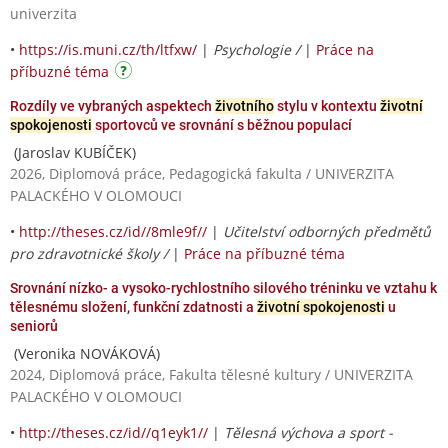
univerzita
•
https://is.muni.cz/th/ltfxw/
|
Psychologie /
|
Práce na
příbuzné téma
Rozdíly ve vybraných aspektech
životního
stylu v kontextu
životní
spokojenosti
sportovců ve srovnání s běžnou populací
(Jaroslav KUBÍČEK)
2026, Diplomová práce, Pedagogická fakulta / UNIVERZITA
PALACKÉHO V OLOMOUCI
•
http://theses.cz/id//8mle9f//
|
Učitelství odborných předmětů
pro zdravotnické školy /
|
Práce na příbuzné téma
Srovnání nízko- a vysoko-rychlostního silového tréninku ve vztahu k
tělesnému složení, funkční zdatnosti a
životní spokojenosti
u
seniorů
(Veronika NOVÁKOVÁ)
2024, Diplomová práce, Fakulta tělesné kultury / UNIVERZITA
PALACKÉHO V OLOMOUCI
•
http://theses.cz/id//q1eyk1//
|
Tělesná výchova a sport -