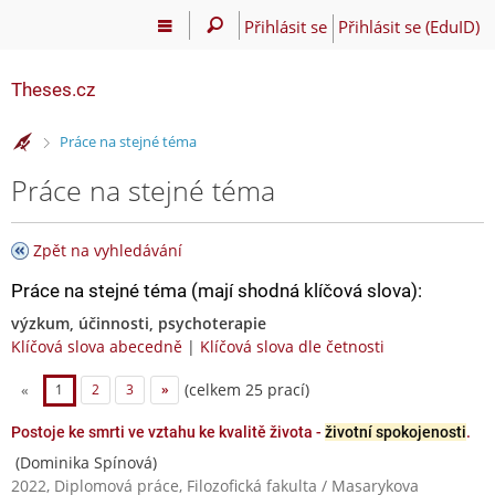
Přihlásit se
Přihlásit se (EduID)
Theses.cz
>
Práce na stejné téma
Práce na stejné téma
Zpět na vyhledávání
Práce na stejné téma (mají shodná klíčová slova):
výzkum, účinnosti, psychoterapie
Klíčová slova abecedně
|
Klíčová slova dle četnosti
(celkem 25 prací)
«
1
2
3
»
Postoje ke smrti ve vztahu ke kvalitě života -
životní spokojenosti
.
(Dominika Spínová)
2022, Diplomová práce, Filozofická fakulta / Masarykova