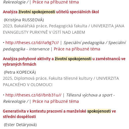
Rekreologie /
|
Práce na příbuzné téma
Analýza
životní spokojenosti
učitelů speciálních škol
(Kristýna RUSSEOVÁ)
2023, Bakalářská práce, Pedagogická fakulta / UNIVERZITA JANA
EVANGELISTY PURKYNĚ V ÚSTÍ NAD LABEM
•
http://theses.cz/id//ia9g7c//
|
Speciální pedagogika / Speciální
pedagogika - intervence
|
Práce na příbuzné téma
Analýza pohybové aktivity a
životní spokojenosti
u zaměstnanců ve
vybraných firmách
(Petra KOPECKÁ)
2025, Diplomová práce, Fakulta tělesné kultury / UNIVERZITA
PALACKÉHO V OLOMOUCI
•
http://theses.cz/id//bnb31u//
|
Tělesná výchova a sport -
Rekreologie /
|
Práce na příbuzné téma
Generativita v kontextu pracovní a manželské
spokojenosti
ve
střední dospělosti
(Ester Detáryová)