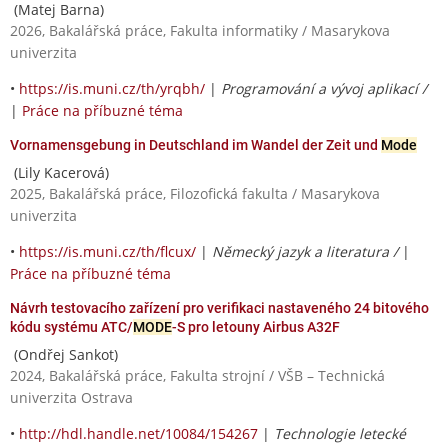
(Matej Barna)
2026, Bakalářská práce, Fakulta informatiky / Masarykova
univerzita
•
https://is.muni.cz/th/yrqbh/
|
Programování a vývoj aplikací /
|
Práce na příbuzné téma
Vornamensgebung in Deutschland im Wandel der Zeit und
Mode
(Lily Kacerová)
2025, Bakalářská práce, Filozofická fakulta / Masarykova
univerzita
•
https://is.muni.cz/th/flcux/
|
Německý jazyk a literatura /
|
Práce na příbuzné téma
Návrh testovacího zařízení pro verifikaci nastaveného 24 bitového
kódu systému ATC/
MODE
-S pro letouny Airbus A32F
(Ondřej Sankot)
2024, Bakalářská práce, Fakulta strojní / VŠB – Technická
univerzita Ostrava
•
http://hdl.handle.net/10084/154267
|
Technologie letecké