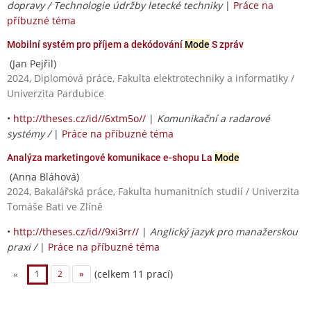
dopravy / Technologie údržby letecké techniky
|
Práce na
příbuzné téma
Mobilní systém pro příjem a dekódování
Mode
S zpráv
(Jan Pejřil)
2024, Diplomová práce, Fakulta elektrotechniky a informatiky /
Univerzita Pardubice
•
http://theses.cz/id//6xtm5o//
|
Komunikační a radarové
systémy /
|
Práce na příbuzné téma
Analýza marketingové komunikace e-shopu La
Mode
(Anna Bláhová)
2024, Bakalářská práce, Fakulta humanitních studií / Univerzita
Tomáše Bati ve Zlíně
•
http://theses.cz/id//9xi3rr//
|
Anglický jazyk pro manažerskou
praxi /
|
Práce na příbuzné téma
(celkem 11 prací)
«
1
2
»