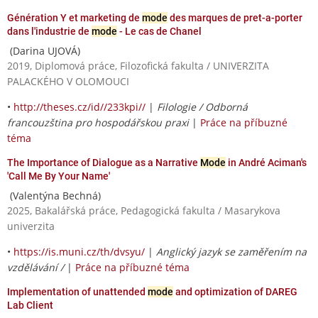
Génération Y et marketing de
mode
des marques de pret-a-porter
dans l'industrie de
mode
- Le cas de Chanel
(Darina UJOVÁ)
2019, Diplomová práce, Filozofická fakulta / UNIVERZITA
PALACKÉHO V OLOMOUCI
•
http://theses.cz/id//233kpi//
|
Filologie / Odborná
francouzština pro hospodářskou praxi
|
Práce na příbuzné
téma
The Importance of Dialogue as a Narrative
Mode
in André Aciman's
'Call Me By Your Name'
(Valentýna Bechná)
2025, Bakalářská práce, Pedagogická fakulta / Masarykova
univerzita
•
https://is.muni.cz/th/dvsyu/
|
Anglický jazyk se zaměřením na
vzdělávání /
|
Práce na příbuzné téma
Implementation of unattended
mode
and optimization of DAREG
Lab Client