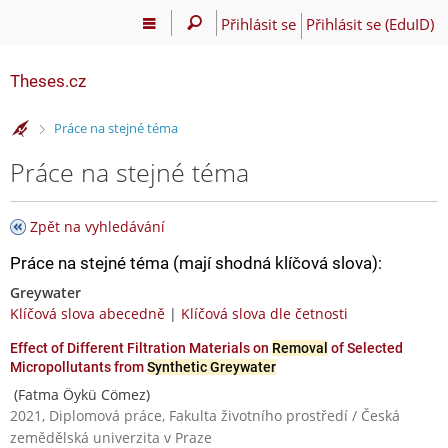
Přihlásit se
Přihlásit se (EduID)
Theses.cz
>
Práce na stejné téma
Práce na stejné téma
Zpět na vyhledávání
Práce na stejné téma (mají shodná klíčová slova):
Greywater
Klíčová slova abecedně
|
Klíčová slova dle četnosti
Effect of Different Filtration Materials on
Removal
of Selected
Micropollutants from
Synthetic Greywater
(Fatma Öykü Cömez)
2021, Diplomová práce, Fakulta životního prostředí / Česká
zemědělská univerzita v Praze