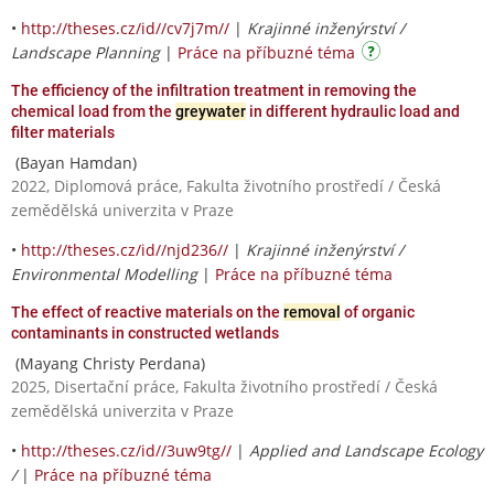
•
http://theses.cz/id//cv7j7m//
|
Krajinné inženýrství /
Landscape Planning
|
Práce na příbuzné téma
The efficiency of the infiltration treatment in removing the
chemical load from the
greywater
in different hydraulic load and
filter materials
(Bayan Hamdan)
2022, Diplomová práce, Fakulta životního prostředí / Česká
zemědělská univerzita v Praze
•
http://theses.cz/id//njd236//
|
Krajinné inženýrství /
Environmental Modelling
|
Práce na příbuzné téma
The effect of reactive materials on the
removal
of organic
contaminants in constructed wetlands
(Mayang Christy Perdana)
2025, Disertační práce, Fakulta životního prostředí / Česká
zemědělská univerzita v Praze
•
http://theses.cz/id//3uw9tg//
|
Applied and Landscape Ecology
/
|
Práce na příbuzné téma