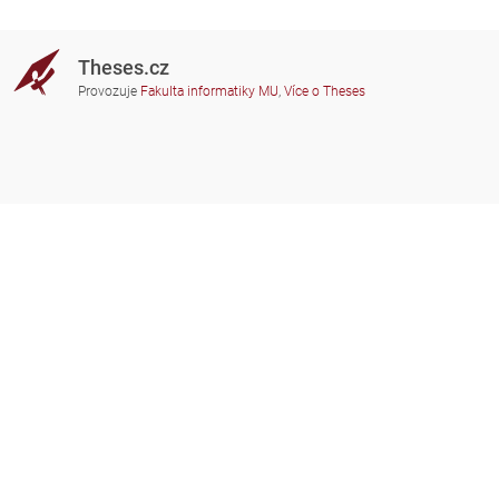
Theses.cz
Provozuje
Fakulta informatiky MU
,
Více o Theses
Potřebujete poradit?
Zapojené školy
theses@fi.muni.cz
Správci zapojených škol
Nápověda
Soukromí
Často kladené dotazy
Přístupnost
Zobrazit klasickou verzi
Nahoru