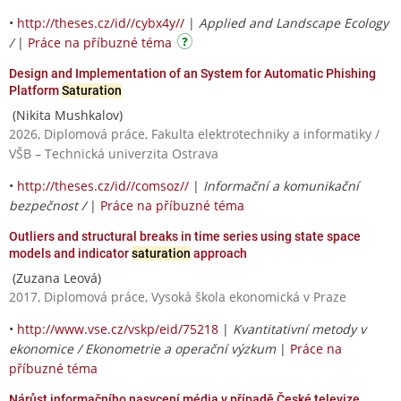
•
http://theses.cz/id//cybx4y//
|
Applied and Landscape Ecology
/
|
Práce na příbuzné téma
Design and Implementation of an System for Automatic Phishing
Platform
Saturation
(Nikita Mushkalov)
2026, Diplomová práce, Fakulta elektrotechniky a informatiky /
VŠB – Technická univerzita Ostrava
•
http://theses.cz/id//comsoz//
|
Informační a komunikační
bezpečnost /
|
Práce na příbuzné téma
Outliers and structural breaks in time series using state space
models and indicator
saturation
approach
(Zuzana Leová)
2017, Diplomová práce, Vysoká škola ekonomická v Praze
•
http://www.vse.cz/vskp/eid/75218
|
Kvantitativní metody v
ekonomice / Ekonometrie a operační výzkum
|
Práce na
příbuzné téma
Nárůst informačního nasycení média v případě České televize