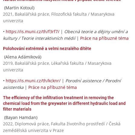
(Martin Kotoul)
2021, Bakalářská práce, Filozofická fakulta / Masarykova
univerzita
•
https://is.muni.cz/th/f3rf7/
|
Obecná teorie a dějiny umění a
kultury / Teorie interaktivních médií
|
Práce na příbuzné téma
Polohování extrémně a velmi nezralého dítěte
(Alena Adámiková)
2019, Bakalářská práce, Lékařská fakulta / Masarykova
univerzita
•
https://is.muni.cz/th/kcknr/
|
Porodní asistence / Porodní
asistentka
|
Práce na příbuzné téma
The efficiency of the infiltration treatment in removing the
chemical load from the greywater in different hydraulic load and
filter materials
(Bayan Hamdan)
2022, Diplomová práce, Fakulta životního prostředí / Česká
zemědělská univerzita v Praze