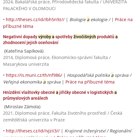
2024, Bakalářská práce, Přírodovědecká fakulta / UNIVERZITA
PALACKÉHO V OLOMOUCI
•
http://theses.cz/id//bh5n9z//
|
Biologie
a
ekologie /
|
Práce na
příbuzné téma
Negativní dopady
výroby a
spotřeby
živočišných
produktů
a
zhodnocení jejich oceňování
(Kateřina Sapíková)
2014, Diplomová práce, Ekonomicko-správní fakulta /
Masarykova univerzita
•
https://is.muni.cz/th/nf986/
|
Hospodářská politika
a
správa /
Veřejná ekonomika
a
správa
|
Práce na příbuzné téma
Hnízdění vlaštovky obecné
a
jiřičky obecné v logistických
a
průmyslových areálech
(Miroslav Zámola)
2021, Diplomová práce, Fakulta životního prostředí / Česká
zemědělská univerzita v Praze
•
http://theses.cz/id//vjzii3//
|
Krajinné inženýrství / Regionální