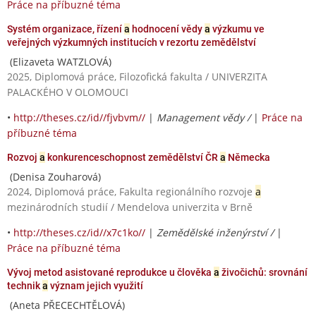
Práce na příbuzné téma
Systém organizace, řízení
a
hodnocení vědy
a
výzkumu ve
veřejných výzkumných institucích v rezortu zemědělství
(Elizaveta WATZLOVÁ)
2025, Diplomová práce, Filozofická fakulta / UNIVERZITA
PALACKÉHO V OLOMOUCI
•
http://theses.cz/id//fjvbvm//
|
Management vědy /
|
Práce na
příbuzné téma
Rozvoj
a
konkurenceschopnost zemědělství ČR
a
Německa
(Denisa Zouharová)
2024, Diplomová práce, Fakulta regionálního rozvoje
a
mezinárodních studií / Mendelova univerzita v Brně
•
http://theses.cz/id//x7c1ko//
|
Zemědělské inženýrství /
|
Práce na příbuzné téma
Vývoj metod asistované reprodukce u člověka
a
živočichů: srovnání
technik
a
význam jejich využití
(Aneta PŘECECHTĚLOVÁ)