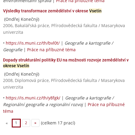
environmentální správa
|
Práce na příbuzné téma
Výsledky transformace zemědělství v okrese
Vsetín
(Ondřej Konečný)
2006, Bakalářská práce, Přírodovědecká fakulta / Masarykova
univerzita
•
https://is.muni.cz/th/bvl0t/
|
Geografie a kartografie /
Geografie
|
Práce na příbuzné téma
Dopady strukturální politiky EU na možnosti rozvoje zemědělství v
okrese Vsetín
(Ondřej Konečný)
2008, Diplomová práce, Přírodovědecká fakulta / Masarykova
univerzita
•
https://is.muni.cz/th/y8fgk/
|
Geografie a kartografie /
Regionální geografie a regionální rozvoj
|
Práce na příbuzné
téma
(celkem 17 prací)
«
1
2
»