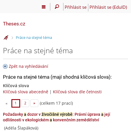
Přihlásit se
Přihlásit se (EduID)
Theses.cz
>
Práce na stejné téma
Práce na stejné téma
Zpět na vyhledávání
Práce na stejné téma (mají shodná klíčová slova):
Klíčová slova
Klíčová slova abecedně
|
Klíčová slova dle četnosti
(celkem 17 prací)
«
1
2
»
Požadavky
a
dozor v
živočišné výrobě
: Právní úprava
a
její
odlišnosti v ekologickém
a
konvenčním zemědělství
(Adéla Šlapáková)