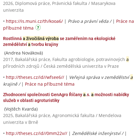
2026, Diplomová práce, Právnická fakulta / Masarykova
univerzita
•
https://is.muni.cz/th/kooa6/
|
Právo a právní věda /
|
Práce na
příbuzné téma
Rostlinná
a živočišná výroba
se zaměřením na ekologické
zemědělství
a
tvorbu krajiny
(Andrea Nováková)
2017, Bakalářská práce, Fakulta agrobiologie, potravinových
a
přírodních zdrojů / Česká zemědělská univerzita v Praze
•
http://theses.cz/id//wfsee6//
|
Veřejná správa v zemědělství
a
krajině /
|
Práce na příbuzné téma
Zhodnocení společnosti GenAgro Říčany
a
.s.
a
možnosti nabídky
služeb v oblasti agroturistiky
(Vojtěch Kvarda)
2025, Bakalářská práce, Agronomická fakulta / Mendelova
univerzita v Brně
•
http://theses.cz/id//0mm22v//
|
Zemědělské inženýrství /
|