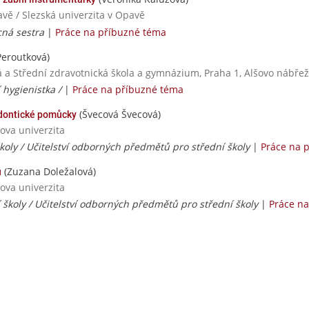
avě / Slezská univerzita v Opavě
cná sestra
|
Práce na příbuzné téma
Peroutková)
á a Střední zdravotnická škola a gymnázium, Praha 1, Alšovo nábřež
 hygienistka /
|
Práce na příbuzné téma
(Švecová Švecová)
odontické pomůcky
ova univerzita
školy / Učitelství odborných předmětů pro střední školy
|
Práce na 
(Zuzana Doležalová)
ů
ova univerzita
í školy / Učitelství odborných předmětů pro střední školy
|
Práce n