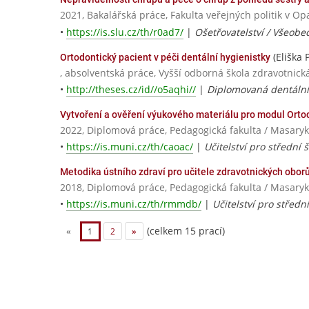
2021, Bakalářská práce, Fakulta veřejných politik v Op
•
https://is.slu.cz/th/r0ad7/
|
Ošetřovatelství / Všeobe
(Eliška 
Ortodontický pacient v péči dentální hygienistky
, absolventská práce, Vyšší odborná škola zdravotnick
•
http://theses.cz/id//o5aqhi//
|
Diplomovaná dentální
Vytvoření a ověření výukového materiálu pro modul Ort
2022, Diplomová práce, Pedagogická fakulta / Masaryk
•
https://is.muni.cz/th/caoac/
|
Učitelství pro střední 
Metodika ústního zdraví pro učitele zdravotnických obor
2018, Diplomová práce, Pedagogická fakulta / Masaryk
•
https://is.muni.cz/th/rmmdb/
|
Učitelství pro středn
(celkem 15 prací)
«
1
2
»