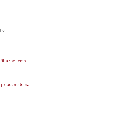
í 6
příbuzné téma
a příbuzné téma