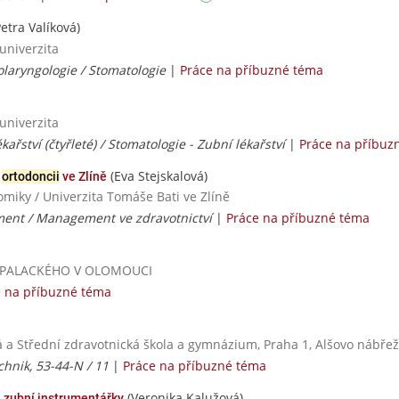
etra Valíková)
univerzita
olaryngologie / Stomatologie
|
Práce na příbuzné téma
univerzita
kařství (čtyřleté) / Stomatologie - Zubní lékařství
|
Práce na příbuz
(Eva Stejskalová)
í
ortodoncii
ve Zlíně
iky / Univerzita Tomáše Bati ve Zlíně
nt / Management ve zdravotnictví
|
Práce na příbuzné téma
ITA PALACKÉHO V OLOMOUCI
e na příbuzné téma
á a Střední zdravotnická škola a gymnázium, Praha 1, Alšovo nábřež
hnik, 53-44-N / 11
|
Práce na příbuzné téma
(Veronika Kalužová)
a zubní instrumentářky