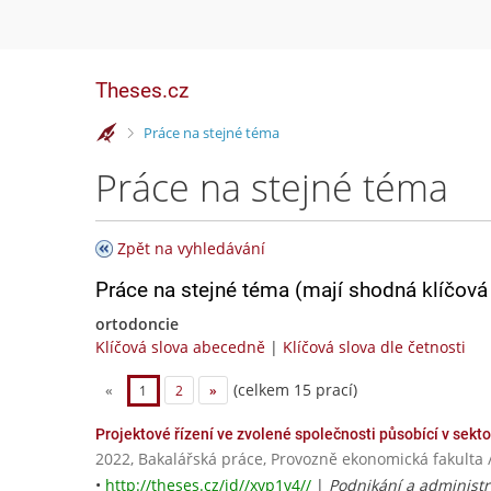
Theses.cz
>
Práce na stejné téma
Práce na stejné téma
Zpět na vyhledávání
Práce na stejné téma (mají shodná klíčová 
ortodoncie
Klíčová slova abecedně
|
Klíčová slova dle četnosti
(celkem 15 prací)
«
1
2
»
Projektové řízení ve zvolené společnosti působící v sekt
2022, Bakalářská práce, Provozně ekonomická fakulta 
•
http://theses.cz/id//xvp1v4//
|
Podnikání a administr