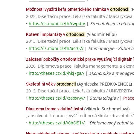
(P
Možnosti využití kefalometrického snímku v
ortodoncii
2025, Disertační práce, Lékařská fakulta / Masarykova 
•
https://is.muni.cz/th/rwpdo/
|
Stomatologie a otorin
(Vladimír Filipi)
Kotevní implantáty v
ortodoncii
2013, Disertační práce, Lékařská fakulta / Masarykova 
•
https://is.muni.cz/th/acr07/
|
Stomatologie - Zubní lé
Založení pobočky ortodontické praxe využívající digitáln
2020, Diplomová práce, Fakulta managementu a ekonom
•
http://theses.cz/id//hkj7ga//
|
Ekonomika a manageme
(Agnieszka PREDKO-ENGEL)
Skeletální věk v
ortodoncii
2013, Disertační práce, Lékařská fakulta / UNIVERZ
•
http://theses.cz/id//zaoxny//
|
Stomatologie /
|
Prác
(Viktorie Suchomelová)
Diastema trema v dutině ústní
, absolventská práce, Vyšší odborná škola zdravotnick
•
http://theses.cz/id//6b6i51//
|
Diplomovaný zubní tec
Nepravidelnosti chrupu a péče o chrup z pohledu sestry 