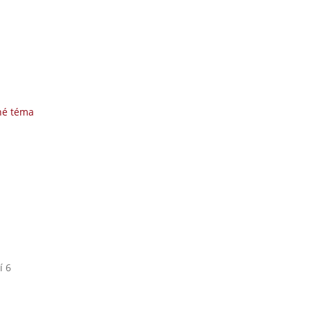
né téma
í 6