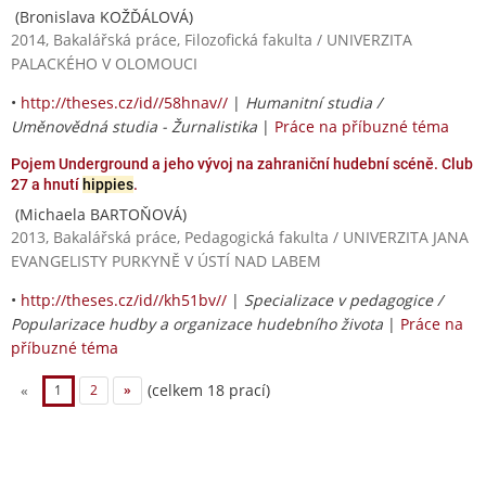
(Bronislava KOŽĎÁLOVÁ)
2014, Bakalářská práce, Filozofická fakulta / UNIVERZITA
PALACKÉHO V OLOMOUCI
•
http://theses.cz/id//58hnav//
|
Humanitní studia /
Uměnovědná studia - Žurnalistika
|
Práce na příbuzné téma
Pojem Underground a jeho vývoj na zahraniční hudební scéně. Club
27 a hnutí
hippies
.
(Michaela BARTOŇOVÁ)
2013, Bakalářská práce, Pedagogická fakulta / UNIVERZITA JANA
EVANGELISTY PURKYNĚ V ÚSTÍ NAD LABEM
•
http://theses.cz/id//kh51bv//
|
Specializace v pedagogice /
Popularizace hudby a organizace hudebního života
|
Práce na
příbuzné téma
(celkem 18 prací)
«
1
2
»