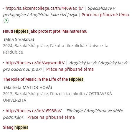
•
http://is.akcentcollege.cz/th/4409/ac_b/
|
Specializace v
pedagogice / Angličtina jako cizí jazyk
|
Práce na příbuzné téma
Hnutí
Hippies
jako protest proti Mainstreamu
(Míla Soraková)
2024, Bakalářská práce, Fakulta filozofická / Univerzita
Pardubice
•
http://theses.cz/id//wpwmdt//
|
Anglický jazyk / Anglický jazyk
pro odbornou praxi
|
Práce na příbuzné téma
The Role of Music in the Life of the
Hippies
(Markéta MATLOCHOVÁ)
2017, Bakalářská práce, Filozofická fakulta / OSTRAVSKÁ
UNIVERZITA
•
http://theses.cz/id//o5988o//
|
Filologie / Angličtina ve sféře
podnikání
|
Práce na příbuzné téma
Slang
hippies