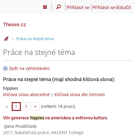
Přihlásit se
Přihlásit se (EduID)
Theses.cz
>
Práce na stejné téma
Práce na stejné téma
Zpět na vyhledávání
Práce na stejné téma (mají shodná klíčová slova):
hippies
Klíčová slova abecedně
|
Klíčová slova dle četnosti
(celkem 18 prací)
«
1
2
»
Vliv generace
hippies
na americkou a světovou kulturu
(Jana Prudičová)
2017, Bakalářská práce, AKCENT College