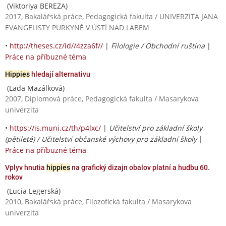
(Viktoriya BEREZA)
2017, Bakalářská práce, Pedagogická fakulta / UNIVERZITA JANA
EVANGELISTY PURKYNĚ V ÚSTÍ NAD LABEM
•
http://theses.cz/id//4zza6f//
|
Filologie / Obchodní ruština
|
Práce na příbuzné téma
Hippies
hledají alternativu
(Lada Mazálková)
2007, Diplomová práce, Pedagogická fakulta / Masarykova
univerzita
•
https://is.muni.cz/th/p4lxc/
|
Učitelství pro základní školy
(pětileté) / Učitelství občanské výchovy pro základní školy
|
Práce na příbuzné téma
Vplyv hnutia
hippies
na grafický dizajn obalov platní a hudbu 60.
rokov
(Lucia Legerská)
2010, Bakalářská práce, Filozofická fakulta / Masarykova
univerzita