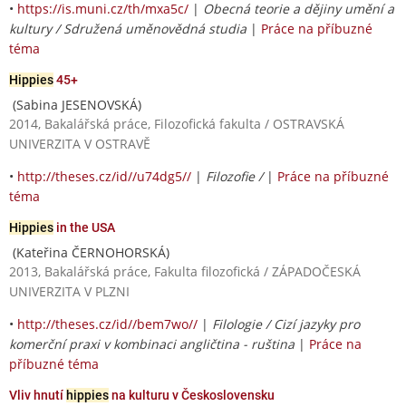
•
https://is.muni.cz/th/mxa5c/
|
Obecná teorie a dějiny umění a
kultury / Sdružená uměnovědná studia
|
Práce na příbuzné
téma
Hippies
45+
(Sabina JESENOVSKÁ)
2014, Bakalářská práce, Filozofická fakulta / OSTRAVSKÁ
UNIVERZITA V OSTRAVĚ
•
http://theses.cz/id//u74dg5//
|
Filozofie /
|
Práce na příbuzné
téma
Hippies
in the USA
(Kateřina ČERNOHORSKÁ)
2013, Bakalářská práce, Fakulta filozofická / ZÁPADOČESKÁ
UNIVERZITA V PLZNI
•
http://theses.cz/id//bem7wo//
|
Filologie / Cizí jazyky pro
komerční praxi v kombinaci angličtina - ruština
|
Práce na
příbuzné téma
Vliv hnutí
hippies
na kulturu v Československu